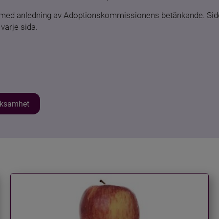
n med anledning av Adoptionskommissionens betänkande. Sido
varje sida.
erksamhet