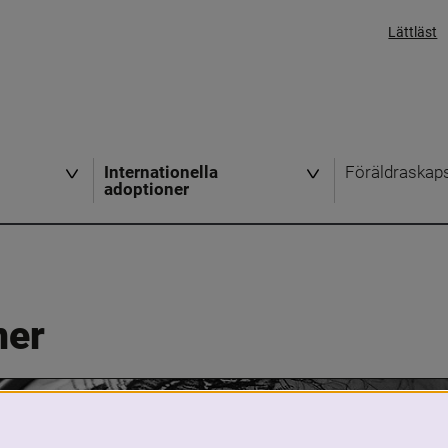
Lättläst
Internationella
Föräldraskap
adoptioner
ner