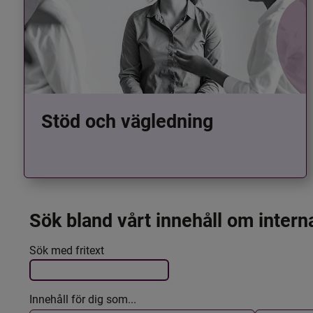
Stöd och vägledning
Sök bland vårt innehåll om intern
Det här formuläret postas automatiskt
Filtrera resultatet
Sök med fritext
Innehåll för dig som...