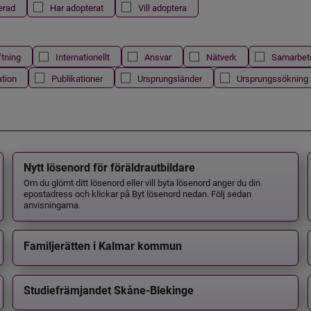
erad
Har adopterat
Vill adoptera
ftning
Internationellt
Ansvar
Nätverk
Samarbet
ation
Publikationer
Ursprungsländer
Ursprungssökning
Nytt lösenord för föräldrautbildare
Om du glömt ditt lösenord eller vill byta lösenord anger du din
epostadress och klickar på Byt lösenord nedan. Följ sedan
anvisningarna.
Familjerätten i Kalmar kommun
Studiefrämjandet Skåne-Blekinge