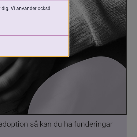
r dig. Vi använder också
 adoption så kan du ha funderingar 