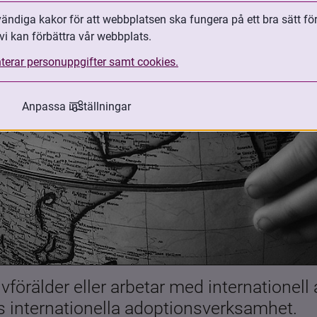
ndiga kakor för att webbplatsen ska fungera på ett bra sätt fö
vi kan förbättra vår webbplats.
terar personuppgifter samt cookies.
Anpassa inställningar
förälder eller arbetar med internationell
es internationella adoptionsverksamhet.