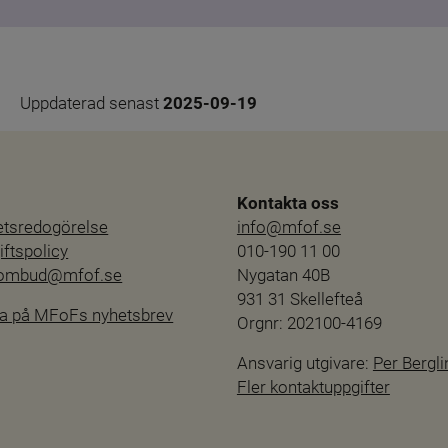
Uppdaterad senast 
2025-09-19
Kontakta oss
hetsredogörelse
info@mfof.se
ftspolicy
010-190 11 00
sombud@mfof.se
Nygatan 40B
931 31 Skellefteå
a på MFoFs nyhetsbrev
Orgnr: 202100-4169
Ansvarig utgivare: 
Per Bergli
Fler kontaktuppgifter