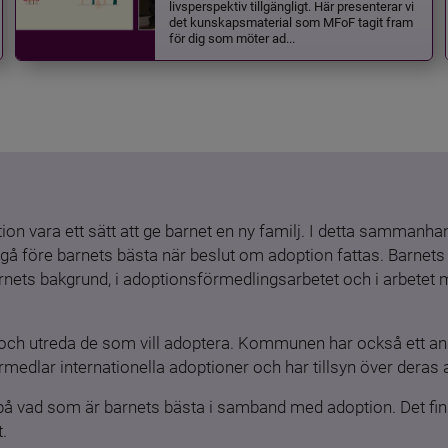
livsperspektiv tillgängligt. Här presenterar vi
det kunskapsmaterial som MFoF tagit fram
för dig som möter ad...
ion vara ett sätt att ge barnet en ny familj. I detta sammanhang
gå före barnets bästa när beslut om adoption fattas. Barnets b
barnets bakgrund, i adoptionsförmedlingsarbetet och i arbetet
och utreda de som vill adoptera. Kommunen har också ett ansv
medlar internationella adoptioner och har tillsyn över deras 
 på vad som är barnets bästa i samband med adoption. Det finn
.