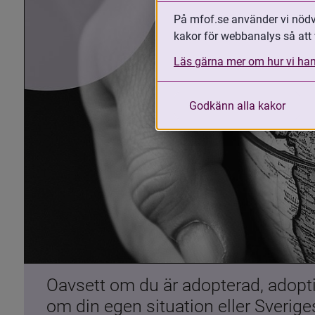
På mfof.se använder vi nödvä
kakor för webbanalys så att 
Läs gärna mer om hur vi han
Godkänn alla kakor
Oavsett om du är adopterad, adoptiv
om din egen situation eller Sverig