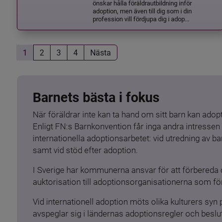
önskar hålla föräldrautbildning inför
adoption, men även till dig som i din
profession vill fördjupa dig i adop...
1
2
3
4
Nästa
Barnets bästa i fokus
När föräldrar inte kan ta hand om sitt barn kan adopt
Enligt FN:s Barnkonvention får inga andra intressen 
internationella adoptionsarbetet: vid utredning av 
samt vid stöd efter adoption.
I Sverige har kommunerna ansvar för att förbereda 
auktorisation till adoptionsorganisationerna som för
Vid internationell adoption möts olika kulturers syn
avspeglar sig i ländernas adoptionsregler och beslut