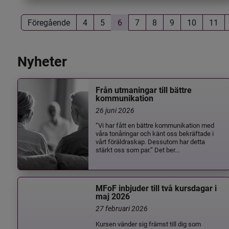
Föregående
4
5
6
7
8
9
10
11
Nyheter
Från utmaningar till bättre
kommunikation
26 juni 2026
”Vi har fått en bättre kommunikation med
våra tonåringar och känt oss bekräftade i
vårt föräldraskap. Dessutom har detta
stärkt oss som par.” Det ber...
MFoF inbjuder till två kursdagar i
maj 2026
27 februari 2026
Kursen vänder sig främst till dig som