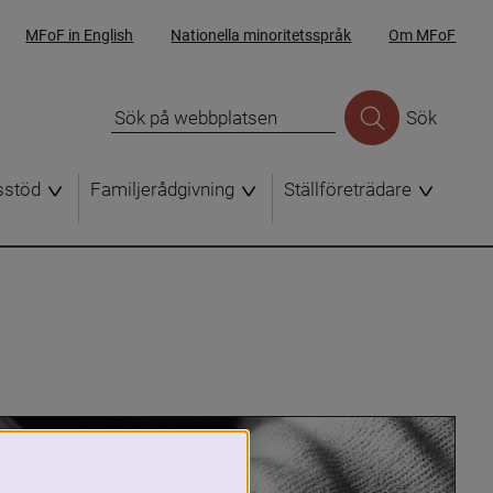
MFoF in English
Nationella minoritetsspråk
Om MFoF
Sök
sstöd
Familjerådgivning
Ställföreträdare