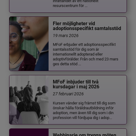
inrättandet av ett nationellt
resurscentrum för ...
Fler möjligheter vid
adoptionsspecifikt samtalsstöd
19 mars 2026
MFoF erbjuder ett adoptionsspecifikt
samtalsstöd för dig som är
internationellt adopterad eller
adoptivförälder. Från och med 23 mars
ges detta stöd ...
MFoF inbjuder till två
kursdagar i maj 2026
27 februari 2026
Kursen vänder sig främst till dig som
önskar hålla föräldrautbildning inför
adoption, men även till dig som i din
profession vill fördjupa dig i adop...
Webbinarie om trygga möten