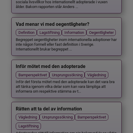
sociala livsvillkor hos internationellt adopterade i vuxen
ålder. Bakom rapporten står Anders ...
Vad menar vi med oegentligheter?
Definition
Lagstiftning
Information
Oegentligheter
Begreppet oegentligheter inom internationella adoptioner har
inte någon formell eller fast definition i Sverige.
Internationellt brukar begreppet ...
Inför mötet med den adopterade
Barnperspektivet
Ursprungssökning
Vägledning
Inför det första mötet med den adopterade kan det vara bra
att tänka igenom vilka delar som kan vara lämpliga att
informera om respektive stämma av t...
Rätten att ta del av information
Vägledning
Ursprungssökning
Barnperspektivet
Lagstiftning
Adopterades rätt till information om sin bakgrund är en viktig