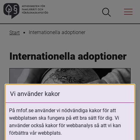
Öppna
Öppna
Menyn
sökrutan
Internationella adoptioner
Start
Internationella adoptioner
Vi använder kakor
På mfof.se använder vi nödvändiga kakor för att
webbplatsen ska fungera på ett bra sätt för dig. Vi
Oavsett om du är adopterad, 
använder också kakor för webbanalys så att vi kan
adoptivförälder eller arbetar med 
förbättra vår webbplats.
internationell adoption så kan du ha 