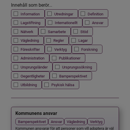
Innehåll som berör...
Information
Utredningar
Definition
Lagstiftning
Internationellt
Ansvar
Nätverk
Samarbete
Stöd
Vägledning
Regler
Lagar
Föreskrifter
Verktyg
Forskning
Administration
Publikationer
Ursprungsländer
Ursprungssökning
Oegentligheter
Barnperspektivet
Utbildning
Psykisk hälsa
Kommunens ansvar
Barnperspektivet
Ansvar
Vägledning
Verktyg
Kommunen ansvarar för att personer som vill adoptera är väl