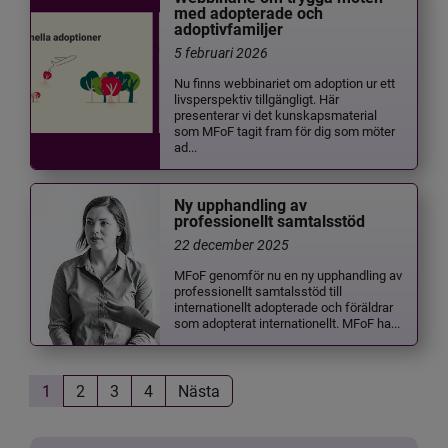
med adopterade och
adoptivfamiljer
5 februari 2026
Nu finns webbinariet om adoption ur ett
livsperspektiv tillgängligt. Här
presenterar vi det kunskapsmaterial
som MFoF tagit fram för dig som möter
ad...
Ny upphandling av
professionellt samtalsstöd
22 december 2025
MFoF genomför nu en ny upphandling av
professionellt samtalsstöd till
internationellt adopterade och föräldrar
som adopterat internationellt. MFoF ha...
1
2
3
4
Nästa