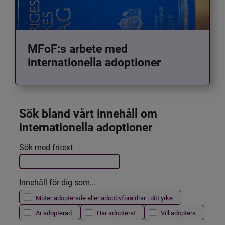
MFoF:s arbete med
internationella adoptioner
Sök bland vårt innehåll om 
internationella adoptioner
Det här formuläret postas automatiskt
Sök med fritext
Filtrera resultatet
Innehåll för dig som...
Möter adopterade eller adoptivföräldrar i ditt yrke
Är adopterad
Har adopterat
Vill adoptera