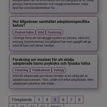
princip i barnkonventionen och Haagkonventionen. Varje
land har sina bestämmelser för ...
Hur tillgodoser samhället adoptionsspecifika
behov?
Psykisk hälsa
Stöd
Forskning
I Sverige finns ett väl utbyggt system av service, vård och
omsorg. Kommunernas socialtjänst har som uppgift att ge
stöd till barn och deras familjer...
Forskning om insatser för att stödja
adopterade barns psykiska och fysiska hälsa
Forskning
Publikationer
Verktyg
Stöd till adopterade och deras familjer är en viktig del av
adoptionsprocessen - före, under och efter adoptionen. Men
adoptionen påverkar inte enbar...
Föregående
3
4
5
6
7
8
9
10
11
12
Nästa