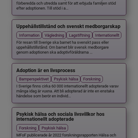
förberedda och utredda samt för att erbjuda familjen stöd
efter adoptionen. Till stöd i a...
Uppehållstillstånd och svenskt medborgarskap
Information
Vägledning
Lagstiftning
Internationellt
För resan till Sverige ska barnet ha svenskt pass eller
uppehållstillstånd. Om barnet blir svensk medborgare
genom adoptionen ska adoptivföräldrarna ...
Adoption är en livsprocess
Barnperspektivet
Psykisk hälsa
Forskning
I Sverige finns cirka 60 000 internationellt adopterade varav
många idag är vuxna. Att bli adopterad är inte en enstaka
händelse som berör en individ...
Psykisk hälsa och sociala livsvillkor hos
internationellt adopterade
Forskning
Psykisk hälsa
MFoF publicerade år 2022 forskningsrapporten Hälsa och