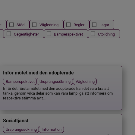
e
Stöd
Vägledning
Regler
Lagar
Oegentligheter
Barnperspektivet
Utbildning
Inför mötet med den adopterade
Barnperspektivet
Ursprungssökning
Vägledning
Inför det första mötet med den adopterade kan det vara bra att
tänka igenom vilka delar som kan vara lämpliga att informera om
respektive stämma av t...
Socialtjänst
Ursprungssökning
Information