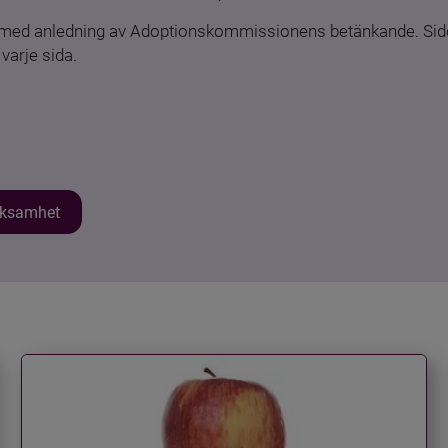
n med anledning av Adoptionskommissionens betänkande. Sido
varje sida.
erksamhet