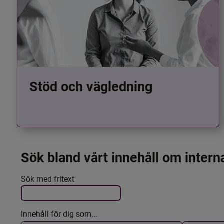
Stöd och vägledning
Sök bland vårt innehåll om intern
Det här formuläret postas automatiskt
Filtrera resultatet
Sök med fritext
Innehåll för dig som...