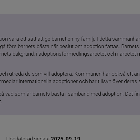
ion vara ett sätt att ge barnet en ny familj. I detta sammanhang
gå före barnets bästa när beslut om adoption fattas. Barnets b
barnets bakgrund, i adoptionsförmedlingsarbetet och i arbetet
och utreda de som vill adoptera. Kommunen har också ett ansv
medlar internationella adoptioner och har tillsyn över deras 
 på vad som är barnets bästa i samband med adoption. Det finn
.
Uppdaterad senast 
2025-09-19