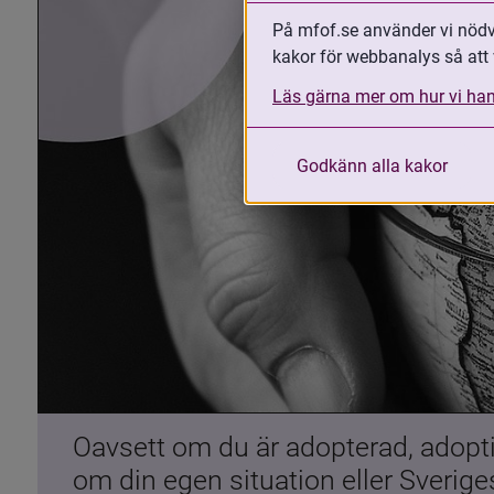
På mfof.se använder vi nödvä
kakor för webbanalys så att 
Läs gärna mer om hur vi han
Godkänn alla kakor
Oavsett om du är adopterad, adoptiv
om din egen situation eller Sverig