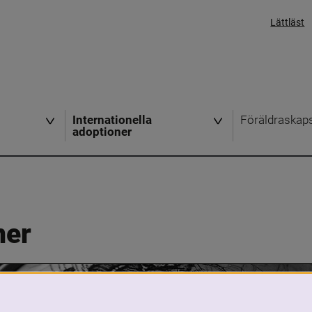
Lättläst
Internationella
Föräldraskap
adoptioner
ner