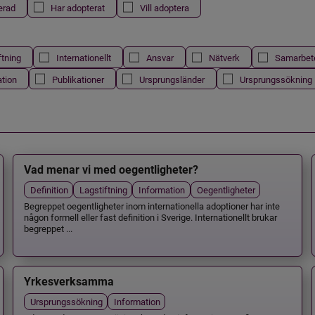
erad
Har adopterat
Vill adoptera
ftning
Internationellt
Ansvar
Nätverk
Samarbet
ation
Publikationer
Ursprungsländer
Ursprungssökning
Vad menar vi med oegentligheter?
Definition
Lagstiftning
Information
Oegentligheter
Begreppet oegentligheter inom internationella adoptioner har inte
någon formell eller fast definition i Sverige. Internationellt brukar
begreppet ...
Yrkesverksamma
Ursprungssökning
Information