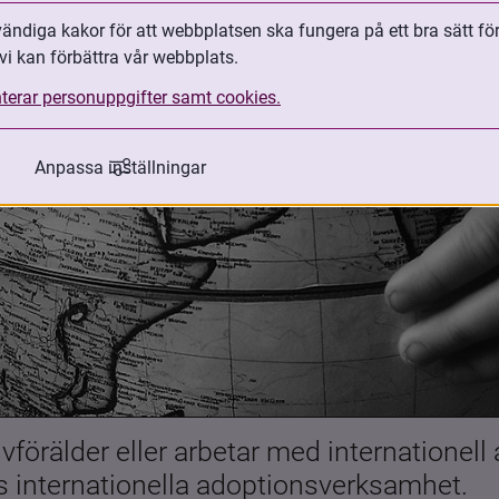
ndiga kakor för att webbplatsen ska fungera på ett bra sätt fö
vi kan förbättra vår webbplats.
terar personuppgifter samt cookies.
Anpassa inställningar
förälder eller arbetar med internationell
es internationella adoptionsverksamhet.