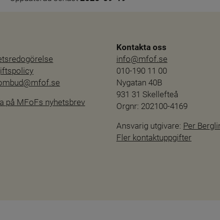
Kontakta oss
hetsredogörelse
info@mfof.se
ftspolicy
010-190 11 00
sombud@mfof.se
Nygatan 40B
931 31 Skellefteå
a på MFoFs nyhetsbrev
Orgnr: 202100-4169
Ansvarig utgivare: 
Per Bergli
Fler kontaktuppgifter