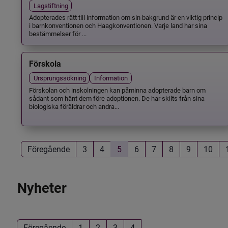
Lagstiftning
Adopterades rätt till information om sin bakgrund är en viktig princip
i barnkonventionen och Haagkonventionen. Varje land har sina
bestämmelser för ...
Förskola
Ursprungssökning
Information
Förskolan och inskolningen kan påminna adopterade barn om
sådant som hänt dem före adoptionen. De har skilts från sina
biologiska föräldrar och andra...
Föregående
3
4
5
6
7
8
9
10
Nyheter
Föregående
1
2
3
4