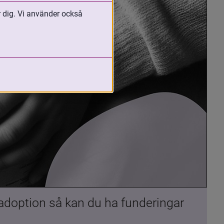
r dig. Vi använder också
 adoption så kan du ha funderingar 