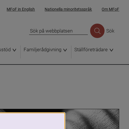
MFoF in English
Nationella minoritetsspråk
Om MFoF
Sök
sstöd
Familjerådgivning
Ställföreträdare