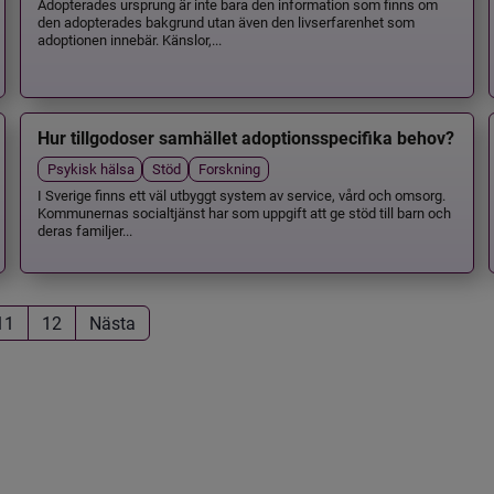
Adopterades ursprung är inte bara den information som finns om
den adopterades bakgrund utan även den livserfarenhet som
adoptionen innebär. Känslor,...
Hur tillgodoser samhället adoptionsspecifika behov?
Psykisk hälsa
Stöd
Forskning
I Sverige finns ett väl utbyggt system av service, vård och omsorg.
Kommunernas socialtjänst har som uppgift att ge stöd till barn och
deras familjer...
11
12
Nästa