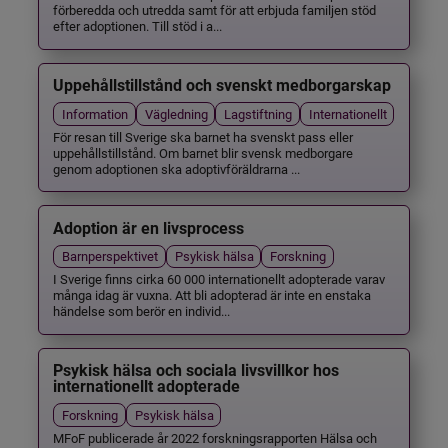
förberedda och utredda samt för att erbjuda familjen stöd
efter adoptionen. Till stöd i a...
Uppehållstillstånd och svenskt medborgarskap
Information
Vägledning
Lagstiftning
Internationellt
För resan till Sverige ska barnet ha svenskt pass eller
uppehållstillstånd. Om barnet blir svensk medborgare
genom adoptionen ska adoptivföräldrarna ...
Adoption är en livsprocess
Barnperspektivet
Psykisk hälsa
Forskning
I Sverige finns cirka 60 000 internationellt adopterade varav
många idag är vuxna. Att bli adopterad är inte en enstaka
händelse som berör en individ...
Psykisk hälsa och sociala livsvillkor hos
internationellt adopterade
Forskning
Psykisk hälsa
MFoF publicerade år 2022 forskningsrapporten Hälsa och