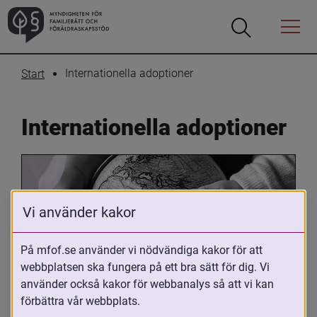
Öppna
Öppna
Menyn
sökrutan
Internationella adoptioner
Start
Internationella adoptioner
Vi använder kakor
På mfof.se använder vi nödvändiga kakor för att
webbplatsen ska fungera på ett bra sätt för dig. Vi
Oavsett om du är adopterad, 
använder också kakor för webbanalys så att vi kan
adoptivförälder eller arbetar med 
förbättra vår webbplats.
internationell adoption så kan du ha 