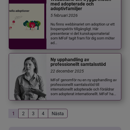
med adopterade och
adoptivfamiljer
5 februari 2026
Nu finns webbinariet om adoption ur ett
livsperspektiv tillgängligt. Här
presenterar vi det kunskapsmaterial
som MFoF tagit fram för dig som möter
ad...
Ny upphandling av
professionellt samtalsstöd
22 december 2025
MFoF genomför nu en ny upphandling av
professionellt samtalsstöd till
internationellt adopterade och föräldrar
som adopterat internationellt. MFoF ha...
1
2
3
4
Nästa