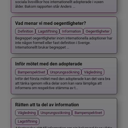
sociala livsvillkor hos internationellt adopterade i vuxen
ålder. Bakom rapporten står Anders ...
Vad menar vi med oegentligheter?
Definition
Lagstiftning
Information
Oegentligheter
Begreppet oegentligheter inom internationella adoptioner har
inte någon formell eller fast definition i Sverige.
Internationellt brukar begreppet ...
Inför mötet med den adopterade
Barnperspektivet
Ursprungssökning
Vägledning
Inför det första mötet med den adopterade kan det vara bra
att tänka igenom vilka delar som kan vara lämpliga att
informera om respektive stämma av t...
Rätten att ta del av information
Vägledning
Ursprungssökning
Barnperspektivet
Lagstiftning
Adopterades rätt till information om sin bakgrund är en viktig