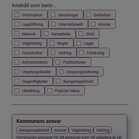
Innehåll som berör...
Information
Utredningar
Definition
Lagstiftning
Internationellt
Ansvar
Nätverk
Samarbete
Stöd
Vägledning
Regler
Lagar
Föreskrifter
Verktyg
Forskning
Administration
Publikationer
Ursprungsländer
Ursprungssökning
Oegentligheter
Barnperspektivet
Utbildning
Psykisk hälsa
Kommunens ansvar
Barnperspektivet
Ansvar
Vägledning
Verktyg
Kommunen ansvarar för att personer som vill adoptera är väl