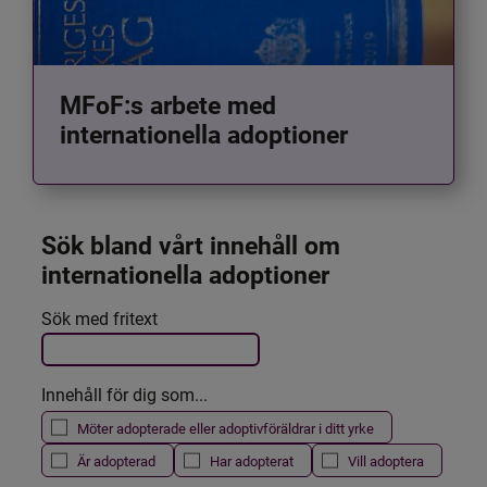
MFoF:s arbete med
internationella adoptioner
Sök bland vårt innehåll om 
internationella adoptioner
Det här formuläret postas automatiskt
Sök med fritext
Filtrera resultatet
Innehåll för dig som...
Möter adopterade eller adoptivföräldrar i ditt yrke
Är adopterad
Har adopterat
Vill adoptera