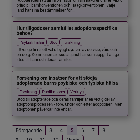
princip i barnkonventionen och Haagkonventionen. Varje
land har sina bestämmelser för ...
Hur tillgodoser samhället adoptionsspecifika
behov?
Psykisk hälsa
Stöd
Forskning
I Sverige finns ett väl utbyggt system av service, vård och
omsorg. Kommunernas socialtjänst har som uppgift att ge
stöd till barn och deras familjer...
Forskning om insatser för att stödja
adopterade barns psykiska och fysiska hälsa
Forskning
Publikationer
Verktyg
Stöd till adopterade och deras familjer är en viktig del av
adoptionsprocessen - före, under och efter adoptionen. Men
adoptionen påverkar inte enbar...
Föregående
3
4
5
6
7
8
9
10
11
12
Nästa