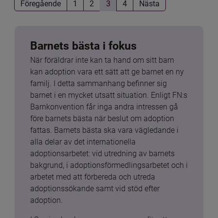
Föregående
1
2
3
4
Nästa
Barnets bästa i fokus
När föräldrar inte kan ta hand om sitt barn 
kan adoption vara ett sätt att ge barnet en ny 
familj. I detta sammanhang befinner sig 
barnet i en mycket utsatt situation. Enligt FN:s 
Barnkonvention får inga andra intressen gå 
före barnets bästa när beslut om adoption 
fattas. Barnets bästa ska vara vägledande i 
alla delar av det internationella 
adoptionsarbetet: vid utredning av barnets 
bakgrund, i adoptionsförmedlingsarbetet och i 
arbetet med att förbereda och utreda 
adoptionssökande samt vid stöd efter 
adoption.