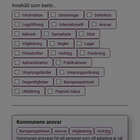
Innehåll som berör...
Information
Utredningar
Definition
Lagstiftning
Internationellt
Ansvar
Nätverk
Samarbete
Stöd
Vägledning
Regler
Lagar
Föreskrifter
Verktyg
Forskning
Administration
Publikationer
Ursprungsländer
Ursprungssökning
Oegentligheter
Barnperspektivet
Utbildning
Psykisk hälsa
Kommunens ansvar
Barnperspektivet
Ansvar
Vägledning
Verktyg
Kommunen ansvarar för att personer som vill adoptera är väl