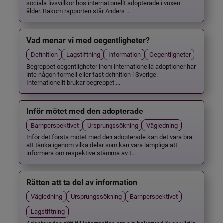
sociala livsvillkor hos internationellt adopterade i vuxen
ålder. Bakom rapporten står Anders ...
Vad menar vi med oegentligheter?
Definition
Lagstiftning
Information
Oegentligheter
Begreppet oegentligheter inom internationella adoptioner har
inte någon formell eller fast definition i Sverige.
Internationellt brukar begreppet ...
Inför mötet med den adopterade
Barnperspektivet
Ursprungssökning
Vägledning
Inför det första mötet med den adopterade kan det vara bra
att tänka igenom vilka delar som kan vara lämpliga att
informera om respektive stämma av t...
Rätten att ta del av information
Vägledning
Ursprungssökning
Barnperspektivet
Lagstiftning
Adopterades rätt till information om sin bakgrund är en viktig