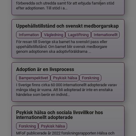
förberedda och utredda samt för att erbjuda familjen stöd
efter adoptionen. Till stöd i a...
Uppehållstillstånd och svenskt medborgarskap
Information
Vägledning
Lagstiftning
Internationellt
För resan till Sverige ska barnet ha svenskt pass eller
uppehållstillstånd. Om barnet blir svensk medborgare
genom adoptionen ska adoptivföräldrarna ...
Adoption är en livsprocess
Barnperspektivet
Psykisk hälsa
Forskning
I Sverige finns cirka 60 000 internationellt adopterade varav
många idag är vuxna. Att bli adopterad är inte en enstaka
händelse som berör en individ...
Psykisk hälsa och sociala livsvillkor hos
internationellt adopterade
Forskning
Psykisk hälsa
MFoF publicerade år 2022 forskningsrapporten Hälsa och