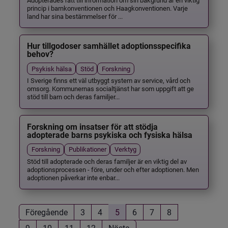
princip i barnkonventionen och Haagkonventionen. Varje
land har sina bestämmelser för ...
Hur tillgodoser samhället adoptionsspecifika
behov?
Psykisk hälsa
Stöd
Forskning
I Sverige finns ett väl utbyggt system av service, vård och
omsorg. Kommunernas socialtjänst har som uppgift att ge
stöd till barn och deras familjer...
Forskning om insatser för att stödja
adopterade barns psykiska och fysiska hälsa
Forskning
Publikationer
Verktyg
Stöd till adopterade och deras familjer är en viktig del av
adoptionsprocessen - före, under och efter adoptionen. Men
adoptionen påverkar inte enbar...
Föregående
3
4
5
6
7
8
9
10
11
12
Nästa