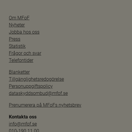
Om MFoF
Nyheter
Jobba hos oss
Press
Statistik
Frågor och svar
Telefontider
Blanketter
Tillgänglighetsredogörelse
Personuppgiftspolicy
dataskyddsombud@mfof.se
Prenumerera på MFoFs nyhetsbrev
Kontakta oss
info@mfof.se
010-190 11 00