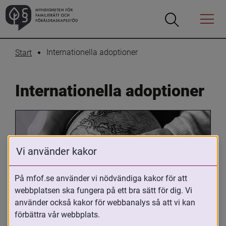
Öppna
Öppna
Menyn
sökrutan
Internationella adoptioner
Start
Internationella adoptioner
Vi använder kakor
På mfof.se använder vi nödvändiga kakor för att
webbplatsen ska fungera på ett bra sätt för dig. Vi
Oavsett om du är adopterad, 
använder också kakor för webbanalys så att vi kan
adoptivförälder eller arbetar med 
förbättra vår webbplats.
internationell adoption så kan du ha 