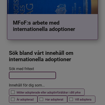
MFoF:s arbete med
internationella adoptioner
Sök bland vårt innehåll om 
internationella adoptioner
Det här formuläret postas automatiskt
Sök med fritext
Filtrera resultatet
Innehåll för dig som...
Möter adopterade eller adoptivföräldrar i ditt yrke
Är adopterad
Har adopterat
Vill adoptera