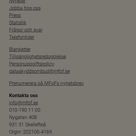
Nyheter
Jobba hos oss
Press
Statistik
Frågor och svar
Telefontider
Blanketter
Tillgänglighetsredogörelse
Personuppgiftspolicy
dataskyddsombud@mfof.se
Prenumerera på MFoFs nyhetsbrev
Kontakta oss
info@mfof.se
010-190 11 00
Nygatan 40B
931 31 Skellefteå
Orgnr: 202100-4169