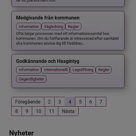
Medgivande från kommunen
Information
Vägledning
Regler
Ofta börjar processen med ett informationssamtal hos
kommunen. Om du fortfarande är intresserad efter samtalet
ska kommunen anvisa dig till föräldrau...
Godkännande och Haagintyg
Information
Internationellt
Lagstiftning
Regler
Oegentligheter
Föregående
2
3
4
5
6
7
8
9
10
11
Nästa
Nyheter