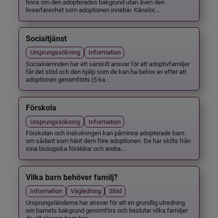
finns om den adopterades bakgrund utan även den
livserfarenhet som adoptionen innebär. Känslor,...
Socialtjänst
Ursprungssökning
Information
Socialnämnden har ett särskilt ansvar för att adoptivfamiljer
får det stöd och den hjälp som de kan ha behov av efter att
adoptionen genomförts (5 ka...
Förskola
Ursprungssökning
Information
Förskolan och inskolningen kan påminna adopterade barn
om sådant som hänt dem före adoptionen. De har skilts från
sina biologiska föräldrar och andra...
Vilka barn behöver familj?
Information
Vägledning
Stöd
Ursprungsländerna har ansvar för att en grundlig utredning
om barnets bakgrund genomförs och beslutar vilka familjer
de vill placera barn hos.