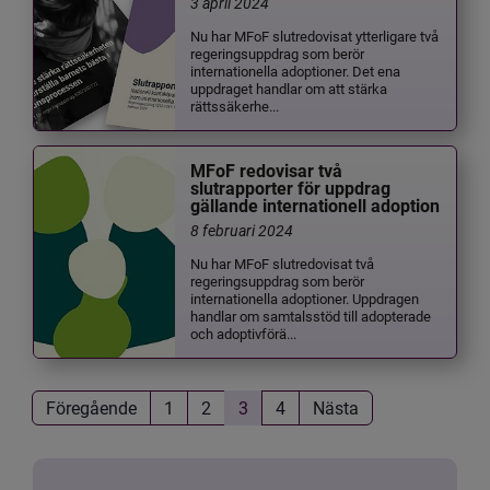
3 april 2024
Nu har MFoF slutredovisat ytterligare två
regeringsuppdrag som berör
internationella adoptioner. Det ena
uppdraget handlar om att stärka
rättssäkerhe...
MFoF redovisar två
slutrapporter för uppdrag
gällande internationell adoption
8 februari 2024
Nu har MFoF slutredovisat två
regeringsuppdrag som berör
internationella adoptioner. Uppdragen
handlar om samtalsstöd till adopterade
och adoptivförä...
Föregående
1
2
3
4
Nästa