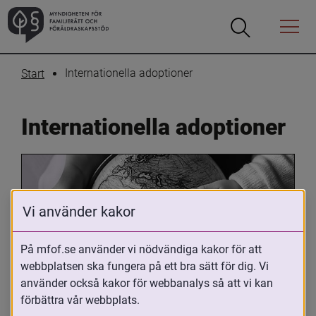
Öppna
Öppna
Menyn
sökrutan
Internationella adoptioner
Start
Internationella adoptioner
Vi använder kakor
På mfof.se använder vi nödvändiga kakor för att
webbplatsen ska fungera på ett bra sätt för dig. Vi
Oavsett om du är adopterad, 
använder också kakor för webbanalys så att vi kan
adoptivförälder eller arbetar med 
förbättra vår webbplats.
internationell adoption så kan du ha 