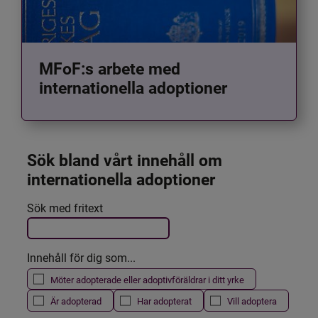
MFoF:s arbete med
internationella adoptioner
Sök bland vårt innehåll om 
internationella adoptioner
Det här formuläret postas automatiskt
Sök med fritext
Filtrera resultatet
Innehåll för dig som...
Möter adopterade eller adoptivföräldrar i ditt yrke
Är adopterad
Har adopterat
Vill adoptera