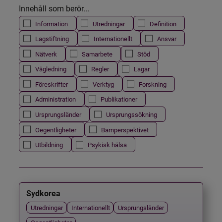
Innehåll som berör...
Information
Utredningar
Definition
Lagstiftning
Internationellt
Ansvar
Nätverk
Samarbete
Stöd
Vägledning
Regler
Lagar
Föreskrifter
Verktyg
Forskning
Administration
Publikationer
Ursprungsländer
Ursprungssökning
Oegentligheter
Barnperspektivet
Utbildning
Psykisk hälsa
Sydkorea
Utredningar
Internationellt
Ursprungsländer