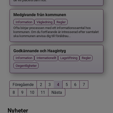
Medgivande från kommunen
Information
Vägledning
Regler
Ofta börjar processen med ett informationssamtal hos
kommunen. Om du fortfarande är intresserad efter samtalet
ska kommunen anvisa dig till föräldrau...
Godkännande och Haagintyg
Information
Internationellt
Lagstiftning
Regler
Oegentligheter
Föregående
2
3
4
5
6
7
8
9
10
11
Nästa
Nyheter