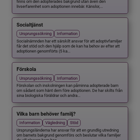
finns om den adopterades bakgrund utan även den
livserfarenhet som adoptionen innebär. Känslor,...
Socialtjänst
Ursprungssökning
Information
Socialnämnden har ett särskilt ansvar för att adoptivfamiljer
får det stöd och den hjälp som de kan ha behov av efter att
adoptionen genomförts (5 ka...
Förskola
Ursprungssökning
Information
Förskolan och inskolningen kan påminna adopterade barn
om sådant som hänt dem före adoptionen. De har skilts från
sina biologiska föräldrar och andra...
Vilka barn behöver familj?
Information
Vägledning
Stöd
Ursprungsländerna har ansvar för att en grundlig utredning
om barnets bakgrund genomförs och beslutar vilka familjer
de vill placera barn hos.