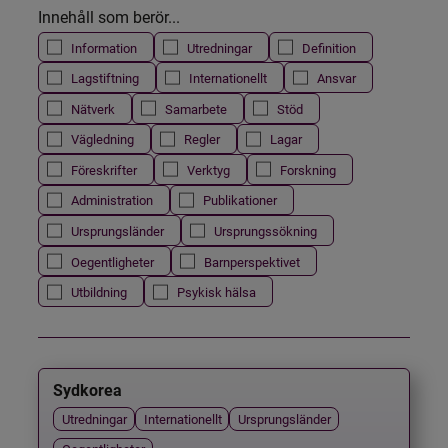
Innehåll som berör...
Information
Utredningar
Definition
Lagstiftning
Internationellt
Ansvar
Nätverk
Samarbete
Stöd
Vägledning
Regler
Lagar
Föreskrifter
Verktyg
Forskning
Administration
Publikationer
Ursprungsländer
Ursprungssökning
Oegentligheter
Barnperspektivet
Utbildning
Psykisk hälsa
Sydkorea
Utredningar
Internationellt
Ursprungsländer