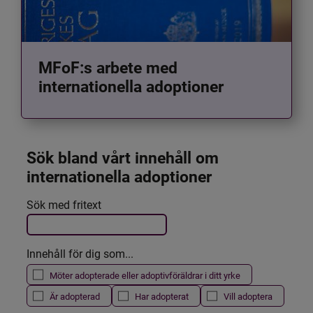
MFoF:s arbete med
internationella adoptioner
Sök bland vårt innehåll om 
internationella adoptioner
Det här formuläret postas automatiskt
Sök med fritext
Filtrera resultatet
Innehåll för dig som...
Möter adopterade eller adoptivföräldrar i ditt yrke
Är adopterad
Har adopterat
Vill adoptera