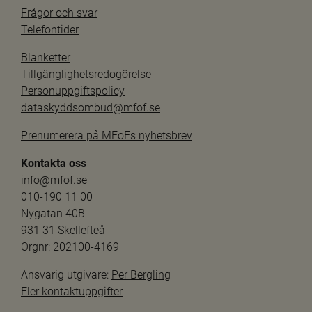
Frågor och svar
Telefontider
Blanketter
Tillgänglighetsredogörelse
Personuppgiftspolicy
dataskyddsombud@mfof.se
Prenumerera på MFoFs nyhetsbrev
Kontakta oss
info@mfof.se
010-190 11 00
Nygatan 40B
931 31 Skellefteå
Orgnr: 202100-4169
Ansvarig utgivare: 
Per Bergling
Fler kontaktuppgifter