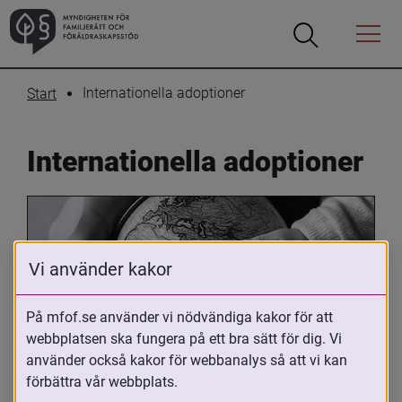
Öppna
Öppna
Menyn
sökrutan
Internationella adoptioner
Start
Internationella adoptioner
Vi använder kakor
På mfof.se använder vi nödvändiga kakor för att
webbplatsen ska fungera på ett bra sätt för dig. Vi
Oavsett om du är adopterad, 
använder också kakor för webbanalys så att vi kan
adoptivförälder eller arbetar med 
förbättra vår webbplats.
internationell adoption så kan du ha 