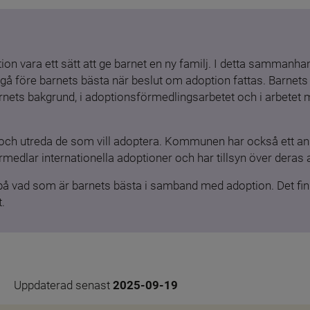
ion vara ett sätt att ge barnet en ny familj. I detta sammanhang
gå före barnets bästa när beslut om adoption fattas. Barnets b
barnets bakgrund, i adoptionsförmedlingsarbetet och i arbetet
och utreda de som vill adoptera. Kommunen har också ett ansv
medlar internationella adoptioner och har tillsyn över deras 
 på vad som är barnets bästa i samband med adoption. Det finn
.
Uppdaterad senast 
2025-09-19