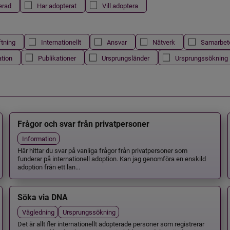
erad
Har adopterat
Vill adoptera
ftning
Internationellt
Ansvar
Nätverk
Samarbet
ation
Publikationer
Ursprungsländer
Ursprungssökning
Frågor och svar från privatpersoner
Information
Här hittar du svar på vanliga frågor från privatpersoner som
funderar på internationell adoption. Kan jag genomföra en enskild
adoption från ett lan...
Söka via DNA
Vägledning
Ursprungssökning
Det är allt fler internationellt adopterade personer som registrerar