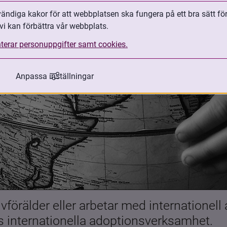
ndiga kakor för att webbplatsen ska fungera på ett bra sätt fö
vi kan förbättra vår webbplats.
terar personuppgifter samt cookies.
Anpassa inställningar
förälder eller arbetar med internationell
es internationella adoptionsverksamhet.