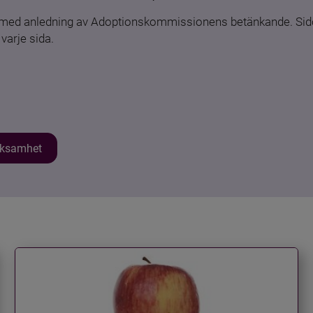
n med anledning av Adoptionskommissionens betänkande. Sido
varje sida.
erksamhet