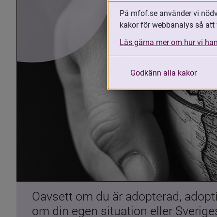
På mfof.se använder vi nödvä
kakor för webbanalys så att 
Läs gärna mer om hur vi han
Godkänn alla kakor
Oavsett om du är adopterad, adoptiv
om din egen situation eller Sverig