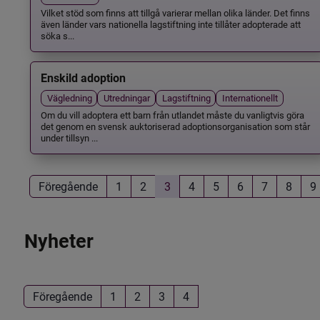
Vilket stöd som finns att tillgå varierar mellan olika länder. Det finns
även länder vars nationella lagstiftning inte tillåter adopterade att
söka s...
Enskild adoption
Vägledning
Utredningar
Lagstiftning
Internationellt
Om du vill adoptera ett barn från utlandet måste du vanligtvis göra
det genom en svensk auktoriserad adoptionsorganisation som står
under tillsyn ...
Föregående
1
2
3
4
5
6
7
8
9
Nyheter
Föregående
1
2
3
4