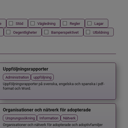
e
Stöd
Vägledning
Regler
Lagar
Oegentligheter
Barnperspektivet
Utbildning
Uppföljningsrapporter
Administration
uppföljning
Uppföljningsrapporter på svenska, engelska och spanska i pdf-
format och Word.
Organisationer och nätverk för adopterade
Ursprungssökning
Information
Nätverk
Organisationer och nätverk för adopterade och adoptivfamiljer