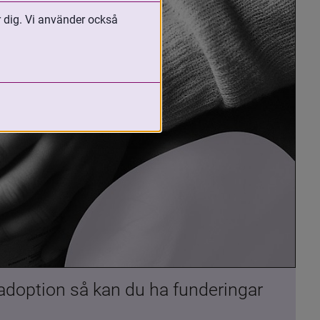
r dig. Vi använder också
 adoption så kan du ha funderingar 