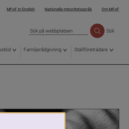
MFoF in English
Nationella minoritetsspråk
Om MFoF
Sök
sstöd
Familjerådgivning
Ställföreträdare