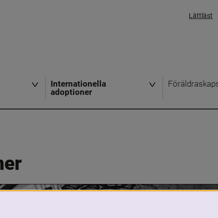
Lättläst
Internationella
Föräldraskap
adoptioner
ner