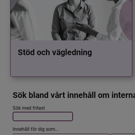
Stöd och vägledning
Sök bland vårt innehåll om intern
Det här formuläret postas automatiskt
Filtrera resultatet
Sök med fritext
Innehåll för dig som...