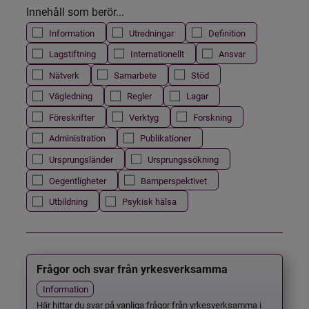
Innehåll som berör...
Information
Utredningar
Definition
Lagstiftning
Internationellt
Ansvar
Nätverk
Samarbete
Stöd
Vägledning
Regler
Lagar
Föreskrifter
Verktyg
Forskning
Administration
Publikationer
Ursprungsländer
Ursprungssökning
Oegentligheter
Barnperspektivet
Utbildning
Psykisk hälsa
Frågor och svar från yrkesverksamma
Information
Här hittar du svar på vanliga frågor från yrkesverksamma i