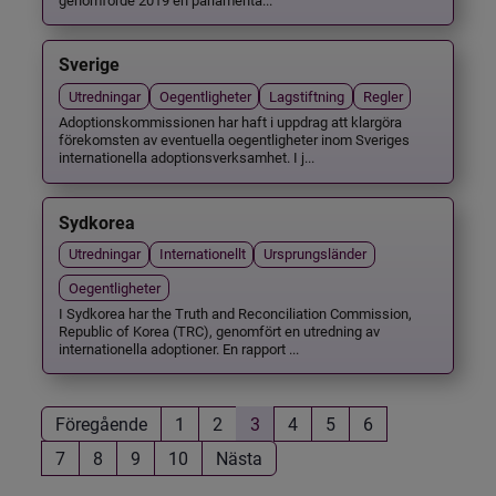
Sverige
Utredningar
Oegentligheter
Lagstiftning
Regler
Adoptionskommissionen har haft i uppdrag att klargöra
förekomsten av eventuella oegentligheter inom Sveriges
internationella adoptionsverksamhet. I j...
Sydkorea
Utredningar
Internationellt
Ursprungsländer
Oegentligheter
I Sydkorea har the Truth and Reconciliation Commission,
Republic of Korea (TRC), genomfört en utredning av
internationella adoptioner. En rapport ...
Föregående
1
2
3
4
5
6
7
8
9
10
Nästa