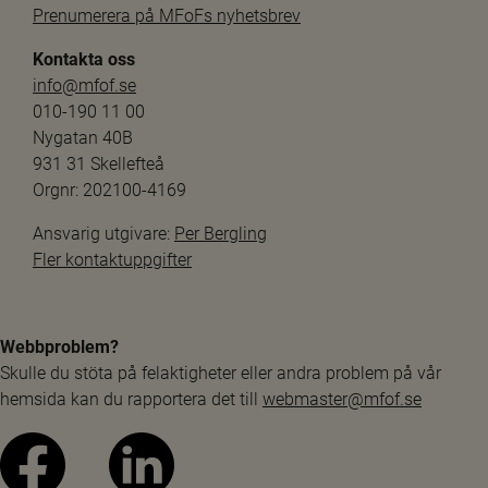
Prenumerera på MFoFs nyhetsbrev
Kontakta oss
info@mfof.se
010-190 11 00
Nygatan 40B
931 31 Skellefteå
Orgnr: 202100-4169
Ansvarig utgivare: 
Per Bergling
Fler kontaktuppgifter
Webbproblem?
Skulle du stöta på felaktigheter eller andra problem på vår 
hemsida kan du rapportera det till 
webmaster@mfof.se