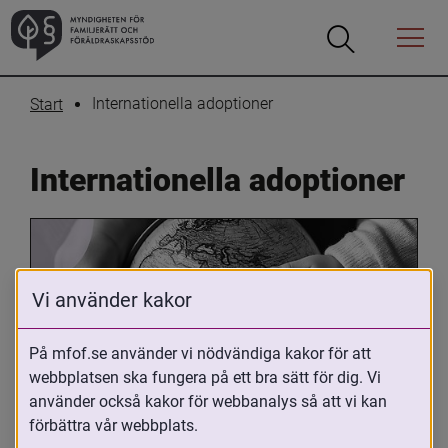
Öppna
Öppna
Menyn
sökrutan
Internationella adoptioner
Start
Internationella adoptioner
Vi använder kakor
På mfof.se använder vi nödvändiga kakor för att
webbplatsen ska fungera på ett bra sätt för dig. Vi
Oavsett om du är adopterad, 
använder också kakor för webbanalys så att vi kan
adoptivförälder eller arbetar med 
förbättra vår webbplats.
internationell adoption så kan du ha 