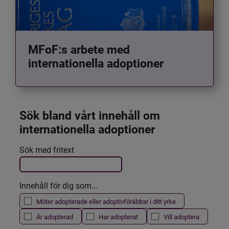
MFoF:s arbete med
internationella adoptioner
Sök bland vårt innehåll om 
internationella adoptioner
Det här formuläret postas automatiskt
Sök med fritext
Filtrera resultatet
Innehåll för dig som...
Möter adopterade eller adoptivföräldrar i ditt yrke
Är adopterad
Har adopterat
Vill adoptera