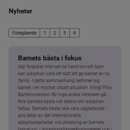
Nyheter
Föregående
1
2
3
4
Barnets bästa i fokus
När föräldrar inte kan ta hand om sitt barn 
kan adoption vara ett sätt att ge barnet en ny 
familj. I detta sammanhang befinner sig 
barnet i en mycket utsatt situation. Enligt FN:s 
Barnkonvention får inga andra intressen gå 
före barnets bästa när beslut om adoption 
fattas. Barnets bästa ska vara vägledande i 
alla delar av det internationella 
adoptionsarbetet: vid utredning av barnets 
bakgrund, i adoptionsförmedlingsarbetet och i 