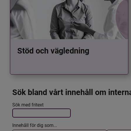
Stöd och vägledning
Sök bland vårt innehåll om intern
Det här formuläret postas automatiskt
Filtrera resultatet
Sök med fritext
Innehåll för dig som...