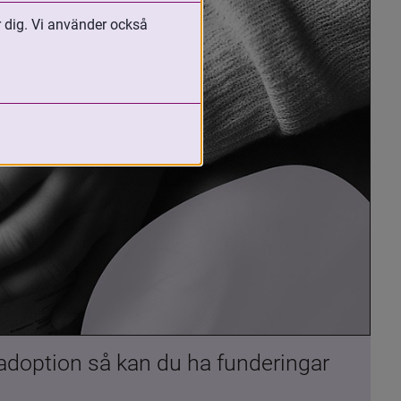
r dig. Vi använder också
 adoption så kan du ha funderingar 