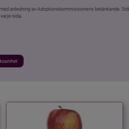
n med anledning av Adoptionskommissionens betänkande. Sido
varje sida.
erksamhet