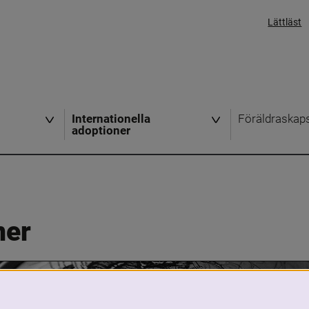
Lättläst
Internationella
Föräldraskap
adoptioner
ner