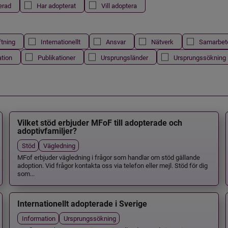
erad
Har adopterat
Vill adoptera
ftning
Internationellt
Ansvar
Nätverk
Samarbet
ation
Publikationer
Ursprungsländer
Ursprungssökning
Vilket stöd erbjuder MFoF till adopterade och
adoptivfamiljer?
Stöd
Vägledning
MFof erbjuder vägledning i frågor som handlar om stöd gällande
adoption. Vid frågor kontakta oss via telefon eller mejl. Stöd för dig
som...
Internationellt adopterade i Sverige
Information
Ursprungssökning