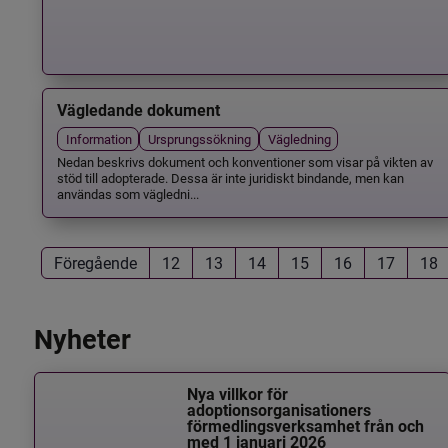
Vägledande dokument
Information
Ursprungssökning
Vägledning
Nedan beskrivs dokument och konventioner som visar på vikten av
stöd till adopterade. Dessa är inte juridiskt bindande, men kan
användas som vägledni...
Föregående
12
13
14
15
16
17
18
Nyheter
Nya villkor för
adoptionsorganisationers
förmedlingsverksamhet från och
med 1 januari 2026