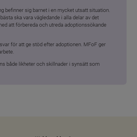
 befinner sig barnet i en mycket utsatt situation. 
ästa ska vara vägledande i alla delar av det 
 med att förbereda och utreda adoptionssökande 
ar för att ge stöd efter adoptionen. MFoF ger 
arbete.
s både likheter och skillnader i synsätt som 