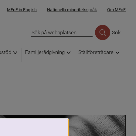
MFoF in English
Nationella minoritetsspråk
Om MFoF
Sök
sstöd
Familjerådgivning
Ställföreträdare