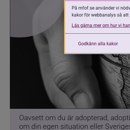
På mfof.se använder vi nödvä
kakor för webbanalys så att 
Läs gärna mer om hur vi han
Godkänn alla kakor
Oavsett om du är adopterad, adoptiv
om din egen situation eller Sverig