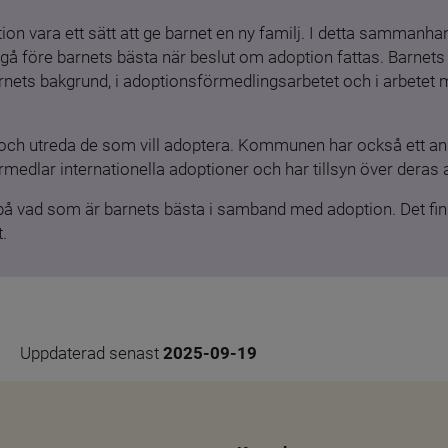
ion vara ett sätt att ge barnet en ny familj. I detta sammanhang
gå före barnets bästa när beslut om adoption fattas. Barnets b
barnets bakgrund, i adoptionsförmedlingsarbetet och i arbetet
och utreda de som vill adoptera. Kommunen har också ett ansv
medlar internationella adoptioner och har tillsyn över deras 
 på vad som är barnets bästa i samband med adoption. Det finn
.
Uppdaterad senast 
2025-09-19