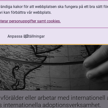
ndiga kakor för att webbplatsen ska fungera på ett bra sätt fö
vi kan förbättra vår webbplats.
terar personuppgifter samt cookies.
Anpassa inställningar
förälder eller arbetar med internationell
es internationella adoptionsverksamhet.