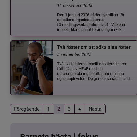
11 december 2025
Den 1 januari 2026 träder nya villkor för
adoptionsorganisationernas
förmedlingsverksamhet i kraft. Villkoren
innebär bland annat förändringar i vilk...
Två röster om att söka sina rötter
5 september 2025
Två av de internationellt adopterade som
fått hjälp av MFoF med sin
ursprungssökning berättar här om sina
egna upplevelser. De ger också råd till and...
Föregående
1
2
3
4
Nästa
Barnets bästa i fokus