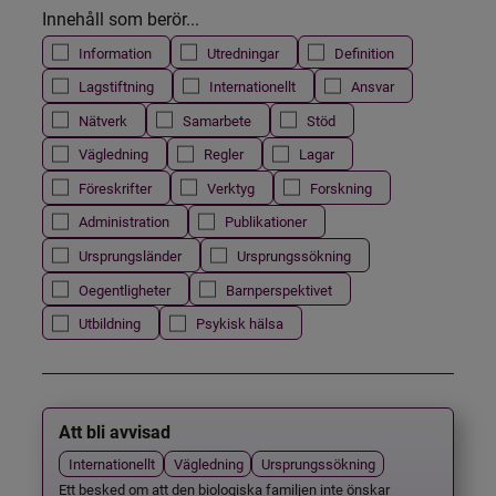
Innehåll som berör...
Information
Utredningar
Definition
Lagstiftning
Internationellt
Ansvar
Nätverk
Samarbete
Stöd
Vägledning
Regler
Lagar
Föreskrifter
Verktyg
Forskning
Administration
Publikationer
Ursprungsländer
Ursprungssökning
Oegentligheter
Barnperspektivet
Utbildning
Psykisk hälsa
Att bli avvisad
Internationellt
Vägledning
Ursprungssökning
Ett besked om att den biologiska familjen inte önskar