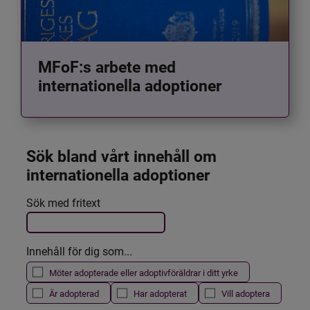
MFoF:s arbete med
internationella adoptioner
Sök bland vårt innehåll om 
internationella adoptioner
Det här formuläret postas automatiskt
Sök med fritext
Filtrera resultatet
Innehåll för dig som...
Möter adopterade eller adoptivföräldrar i ditt yrke
Är adopterad
Har adopterat
Vill adoptera