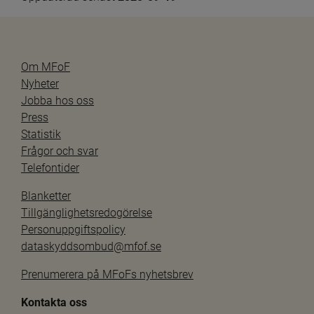
Om MFoF
Nyheter
Jobba hos oss
Press
Statistik
Frågor och svar
Telefontider
Blanketter
Tillgänglighetsredogörelse
Personuppgiftspolicy
dataskyddsombud@mfof.se
Prenumerera på MFoFs nyhetsbrev
Kontakta oss