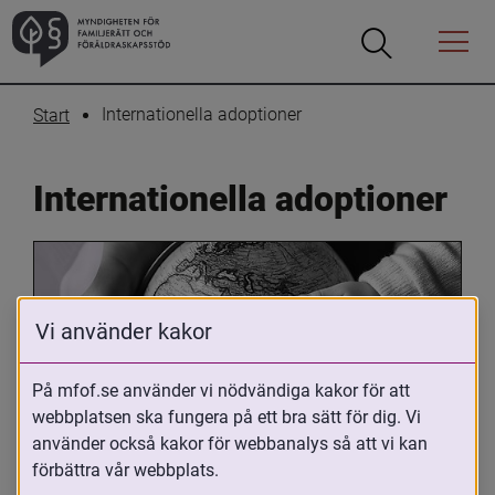
Öppna
Öppna
Menyn
sökrutan
Internationella adoptioner
Start
Internationella adoptioner
Vi använder kakor
På mfof.se använder vi nödvändiga kakor för att
webbplatsen ska fungera på ett bra sätt för dig. Vi
Oavsett om du är adopterad, 
använder också kakor för webbanalys så att vi kan
adoptivförälder eller arbetar med 
förbättra vår webbplats.
internationell adoption så kan du ha 