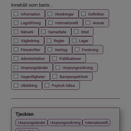
Innehåll som berör...
Information
Utredningar
Definition
Lagstiftning
Internationellt
Ansvar
Nätverk
Samarbete
Stöd
Vägledning
Regler
Lagar
Föreskrifter
Verktyg
Forskning
Administration
Publikationer
Ursprungsländer
Ursprungssökning
Oegentligheter
Barnperspektivet
Utbildning
Psykisk hälsa
Tjeckien
Ursprungsländer
Ursprungssökning
Internationellt