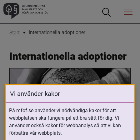
Öppna
Öppna
Menyn
sökrutan
Internationella adoptioner
Start
Internationella adoptioner
Vi använder kakor
På mfof.se använder vi nödvändiga kakor för att
webbplatsen ska fungera på ett bra sätt för dig. Vi
Oavsett om du är adopterad, 
använder också kakor för webbanalys så att vi kan
adoptivförälder eller arbetar med 
förbättra vår webbplats.
internationell adoption så kan du ha 