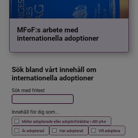
MFoF:s arbete med
internationella adoptioner
Sök bland vårt innehåll om 
internationella adoptioner
Det här formuläret postas automatiskt
Sök med fritext
Filtrera resultatet
Innehåll för dig som...
Möter adopterade eller adoptivföräldrar i ditt yrke
Är adopterad
Har adopterat
Vill adoptera