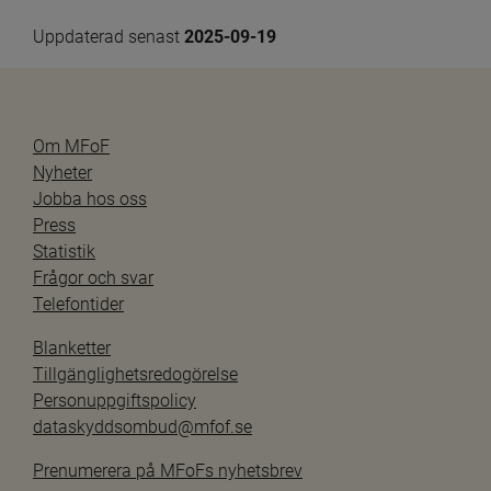
Uppdaterad senast 
2025-09-19
Om MFoF
Nyheter
Jobba hos oss
Press
Statistik
Frågor och svar
Telefontider
Blanketter
Tillgänglighetsredogörelse
Personuppgiftspolicy
dataskyddsombud@mfof.se
Prenumerera på MFoFs nyhetsbrev