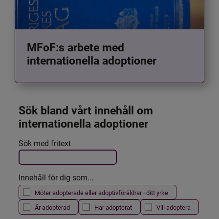
MFoF:s arbete med
internationella adoptioner
Sök bland vårt innehåll om 
internationella adoptioner
Det här formuläret postas automatiskt
Sök med fritext
Filtrera resultatet
Innehåll för dig som...
Möter adopterade eller adoptivföräldrar i ditt yrke
Är adopterad
Har adopterat
Vill adoptera