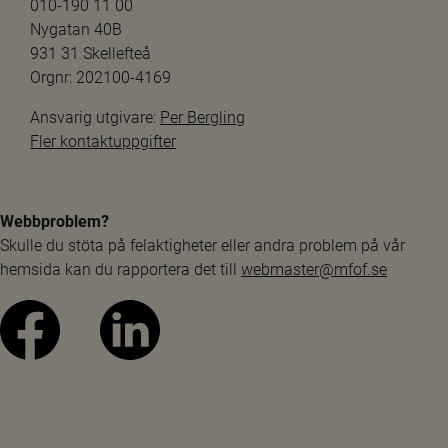
010-190 11 00
Nygatan 40B
931 31 Skellefteå
Orgnr: 202100-4169
Ansvarig utgivare: 
Per Bergling
Fler kontaktuppgifter
Webbproblem?
Skulle du stöta på felaktigheter eller andra problem på vår 
hemsida kan du rapportera det till 
webmaster@mfof.se