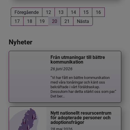
Föregående
12
13
14
15
16
17
18
19
20
21
Nästa
Nyheter
Från utmaningar till bättre
kommunikation
26 juni 2026
”Vi har fått en bättre kommunikation
med våra tonåringar och känt oss
bekräftade i vårt föräldraskap.
Dessutom har detta stärkt oss som par.”
Det ber...
Nytt nationellt resurscentrum
för adopterade personer och
adoptionsfrågor
28 maj 2026