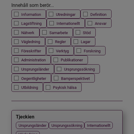
Innehåll som berör...
Information
Utredningar
Definition
Lagstiftning
Internationellt
Ansvar
Nätverk
Samarbete
Stöd
Vägledning
Regler
Lagar
Föreskrifter
Verktyg
Forskning
Administration
Publikationer
Ursprungsländer
Ursprungssökning
Oegentligheter
Barnperspektivet
Utbildning
Psykisk hälsa
Tjeckien
Ursprungsländer
Ursprungssökning
Internationellt