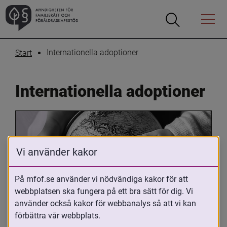
Öppna
Öppna
Menyn
sökrutan
Internationella adoptioner
Start
Internationella adoptioner
Vi använder kakor
På mfof.se använder vi nödvändiga kakor för att
webbplatsen ska fungera på ett bra sätt för dig. Vi
Oavsett om du är adopterad, 
använder också kakor för webbanalys så att vi kan
adoptivförälder eller arbetar med 
förbättra vår webbplats.
internationell adoption så kan du ha 