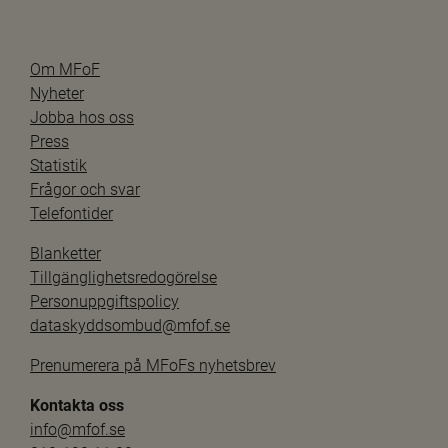
Om MFoF
Nyheter
Jobba hos oss
Press
Statistik
Frågor och svar
Telefontider
Blanketter
Tillgänglighetsredogörelse
Personuppgiftspolicy
dataskyddsombud@mfof.se
Prenumerera på MFoFs nyhetsbrev
Kontakta oss
info@mfof.se