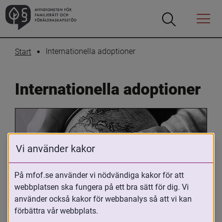
Öppna
Öppna
Menyn
sökrutan
Internationella adoptioner
Start
Internationella adoptioner
Vi använder kakor
På mfof.se använder vi nödvändiga kakor för att
webbplatsen ska fungera på ett bra sätt för dig. Vi
Oavsett om du är adopterad, 
använder också kakor för webbanalys så att vi kan
adoptivförälder eller arbetar med 
förbättra vår webbplats.
internationell adoption så kan du ha 