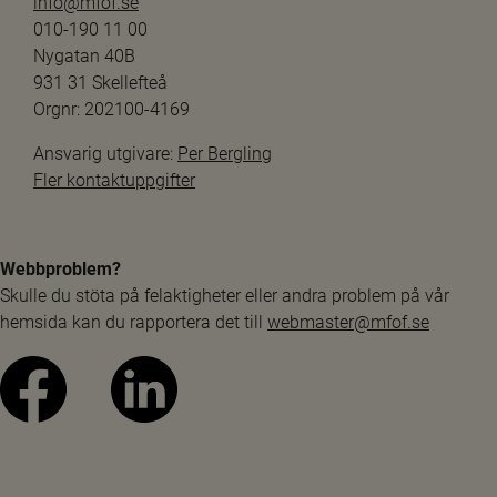
info@mfof.se
010-190 11 00
Nygatan 40B
931 31 Skellefteå
Orgnr: 202100-4169
Ansvarig utgivare: 
Per Bergling
Fler kontaktuppgifter
Webbproblem?
Skulle du stöta på felaktigheter eller andra problem på vår 
hemsida kan du rapportera det till 
webmaster@mfof.se