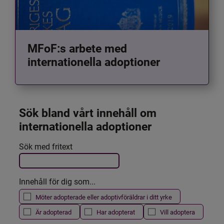
MFoF:s arbete med
internationella adoptioner
Sök bland vårt innehåll om 
internationella adoptioner
Det här formuläret postas automatiskt
Sök med fritext
Filtrera resultatet
Innehåll för dig som...
Möter adopterade eller adoptivföräldrar i ditt yrke
Är adopterad
Har adopterat
Vill adoptera