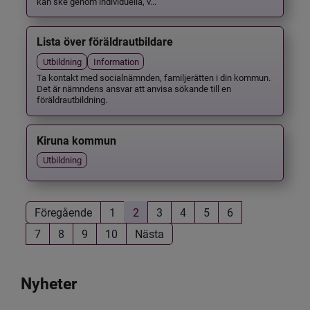
kan ske genom individuella, v...
Lista över föräldrautbildare
Utbildning
Information
Ta kontakt med socialnämnden, familjerätten i din kommun.
Det är nämndens ansvar att anvisa sökande till en
föräldrautbildning.
Kiruna kommun
Utbildning
Föregående
1
2
3
4
5
6
7
8
9
10
Nästa
Nyheter