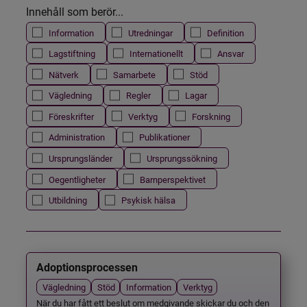
Innehåll som berör...
Information
Utredningar
Definition
Lagstiftning
Internationellt
Ansvar
Nätverk
Samarbete
Stöd
Vägledning
Regler
Lagar
Föreskrifter
Verktyg
Forskning
Administration
Publikationer
Ursprungsländer
Ursprungssökning
Oegentligheter
Barnperspektivet
Utbildning
Psykisk hälsa
Adoptionsprocessen
Vägledning
Stöd
Information
Verktyg
När du har fått ett beslut om medgivande skickar du och den