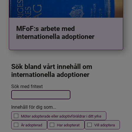
MFoF:s arbete med
internationella adoptioner
Sök bland vårt innehåll om 
internationella adoptioner
Det här formuläret postas automatiskt
Sök med fritext
Filtrera resultatet
Innehåll för dig som...
Möter adopterade eller adoptivföräldrar i ditt yrke
Är adopterad
Har adopterat
Vill adoptera