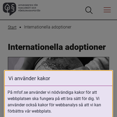
Öppna
Öppna
Menyn
sökrutan
Internationella adoptioner
Start
Internationella adoptioner
Vi använder kakor
På mfof.se använder vi nödvändiga kakor för att
webbplatsen ska fungera på ett bra sätt för dig. Vi
Oavsett om du är adopterad, 
använder också kakor för webbanalys så att vi kan
adoptivförälder eller arbetar med 
förbättra vår webbplats.
internationell adoption så kan du ha 