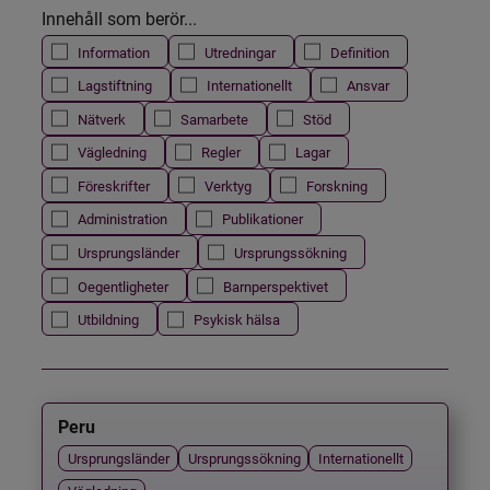
Innehåll som berör...
Information
Utredningar
Definition
Lagstiftning
Internationellt
Ansvar
Nätverk
Samarbete
Stöd
Vägledning
Regler
Lagar
Föreskrifter
Verktyg
Forskning
Administration
Publikationer
Ursprungsländer
Ursprungssökning
Oegentligheter
Barnperspektivet
Utbildning
Psykisk hälsa
Peru
Ursprungsländer
Ursprungssökning
Internationellt