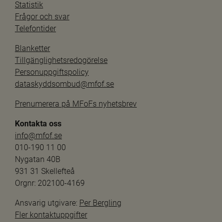
Statistik
Frågor och svar
Telefontider
Blanketter
Tillgänglighetsredogörelse
Personuppgiftspolicy
dataskyddsombud@mfof.se
Prenumerera på MFoFs nyhetsbrev
Kontakta oss
info@mfof.se
010-190 11 00
Nygatan 40B
931 31 Skellefteå
Orgnr: 202100-4169
Ansvarig utgivare: 
Per Bergling
Fler kontaktuppgifter