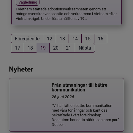
Vägledning
I Vietnam startade adoptionsverksamheten genom att
många svenskar var bosatta och verksamma i Vietnam efter
Vietnamkriget. Under första hälften av 19...
Föregående
12
13
14
15
16
17
18
19
20
21
Nästa
Nyheter
Från utmaningar till bättre
kommunikation
26 juni 2026
”Vi har fått en bättre kommunikation
med våra tonåringar och känt oss
bekräftade i vårt föräldraskap.
Dessutom har detta stärkt oss som par.”
Det ber...