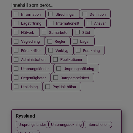
Innehåll som berör...
Information
Utredningar
Definition
Lagstiftning
Internationellt
Ansvar
Nätverk
Samarbete
Stöd
Vägledning
Regler
Lagar
Föreskrifter
Verktyg
Forskning
Administration
Publikationer
Ursprungsländer
Ursprungssökning
Oegentligheter
Barnperspektivet
Utbildning
Psykisk hälsa
Ryssland
Ursprungsländer
Ursprungssökning
Internationellt