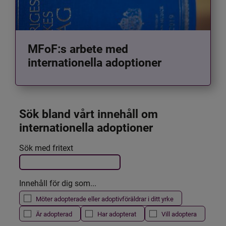
MFoF:s arbete med
internationella adoptioner
Sök bland vårt innehåll om 
internationella adoptioner
Det här formuläret postas automatiskt
Sök med fritext
Filtrera resultatet
Innehåll för dig som...
Möter adopterade eller adoptivföräldrar i ditt yrke
Är adopterad
Har adopterat
Vill adoptera