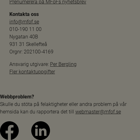
Prenumerera på MFoFs nyhetsbrev
Kontakta oss
info@mfof.se
010-190 11 00
Nygatan 40B
931 31 Skellefteå
Orgnr: 202100-4169
Ansvarig utgivare: 
Per Bergling
Fler kontaktuppgifter
Webbproblem?
Skulle du stöta på felaktigheter eller andra problem på vår 
hemsida kan du rapportera det till 
webmaster@mfof.se