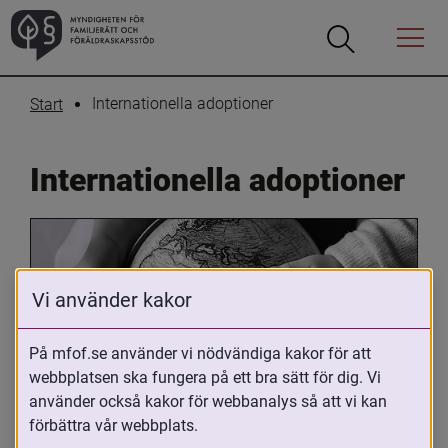
Öppna
Öppna
Menyn
sökrutan
Internationella adoptioner
Start
Internationella adoptioner
Vi använder kakor
På mfof.se använder vi nödvändiga kakor för att
webbplatsen ska fungera på ett bra sätt för dig. Vi
Oavsett om du är adopterad, 
använder också kakor för webbanalys så att vi kan
adoptivförälder eller arbetar med 
förbättra vår webbplats.
internationell adoption så kan du ha 