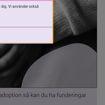
r dig. Vi använder också
 adoption så kan du ha funderingar 