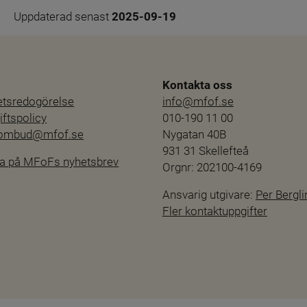
Uppdaterad senast 
2025-09-19
Kontakta oss
hetsredogörelse
info@mfof.se
ftspolicy
010-190 11 00
sombud@mfof.se
Nygatan 40B
931 31 Skellefteå
a på MFoFs nyhetsbrev
Orgnr: 202100-4169
Ansvarig utgivare: 
Per Bergli
Fler kontaktuppgifter