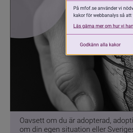
På mfof.se använder vi nödvä
kakor för webbanalys så att 
Läs gärna mer om hur vi han
Godkänn alla kakor
Oavsett om du är adopterad, adoptiv
om din egen situation eller Sverig