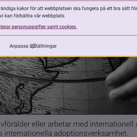
ndiga kakor för att webbplatsen ska fungera på ett bra sätt fö
vi kan förbättra vår webbplats.
terar personuppgifter samt cookies.
Anpassa inställningar
förälder eller arbetar med internationell
es internationella adoptionsverksamhet.