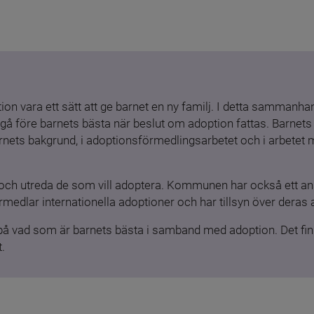
ion vara ett sätt att ge barnet en ny familj. I detta sammanhang
gå före barnets bästa när beslut om adoption fattas. Barnets b
barnets bakgrund, i adoptionsförmedlingsarbetet och i arbetet
och utreda de som vill adoptera. Kommunen har också ett ansv
medlar internationella adoptioner och har tillsyn över deras 
 på vad som är barnets bästa i samband med adoption. Det finn
.