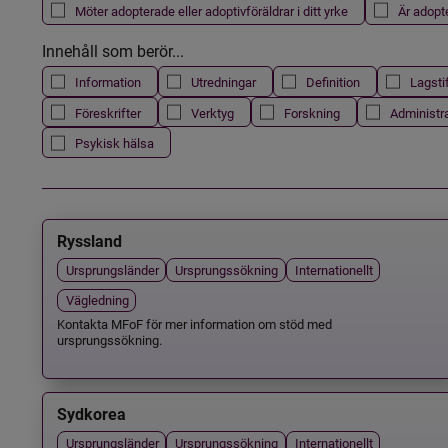
Möter adopterade eller adoptivföräldrar i ditt yrke
Är adopt
Innehåll som berör...
Information
Utredningar
Definition
Lagsti
Föreskrifter
Verktyg
Forskning
Administr
Psykisk hälsa
Ryssland
Ursprungsländer
Ursprungssökning
Internationellt
Vägledning
Kontakta MFoF för mer information om stöd med
ursprungssökning.
Sydkorea
Ursprungsländer
Ursprungssökning
Internationellt