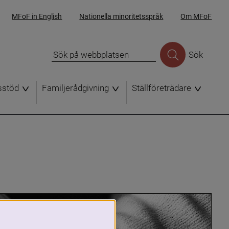
MFoF in English
Nationella minoritetsspråk
Om MFoF
Sök
sstöd
Familjerådgivning
Ställföreträdare