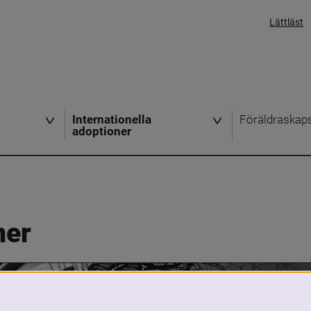
Lättläst
Internationella
Föräldraskap
adoptioner
ner