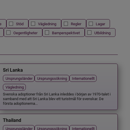
e
Stöd
Vägledning
Regler
Lagar
Oegentligheter
Barnperspektivet
Utbildning
Sri Lanka
Ursprungsländer
Ursprungssökning
Internationellt
Vägledning
Svenska adoptioner från Sri Lanka inleddes i början av 1970-talet i
samband med att Sri Lanka blev ett turistmål för svenskar. De
första adoptionerna...
Thailand
Ursprungsländer
Ursprungssökning
Internationellt