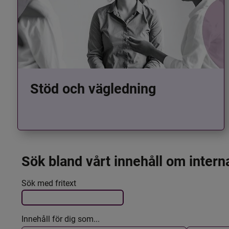
Stöd och vägledning
Sök bland vårt innehåll om intern
Det här formuläret postas automatiskt
Filtrera resultatet
Sök med fritext
Innehåll för dig som...