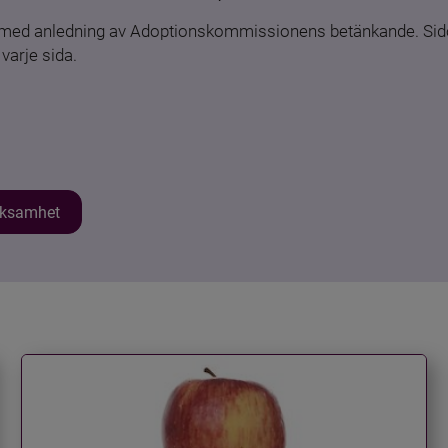
n med anledning av Adoptionskommissionens betänkande. Sido
varje sida.
erksamhet