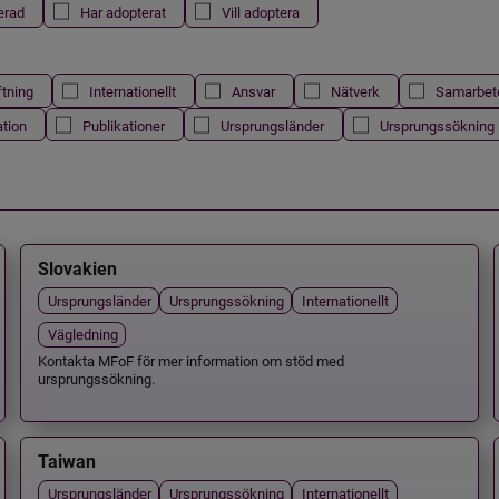
erad
Har adopterat
Vill adoptera
ftning
Internationellt
Ansvar
Nätverk
Samarbet
ation
Publikationer
Ursprungsländer
Ursprungssökning
Slovakien
Ursprungsländer
Ursprungssökning
Internationellt
Vägledning
Kontakta MFoF för mer information om stöd med
ursprungssökning.
Taiwan
Ursprungsländer
Ursprungssökning
Internationellt