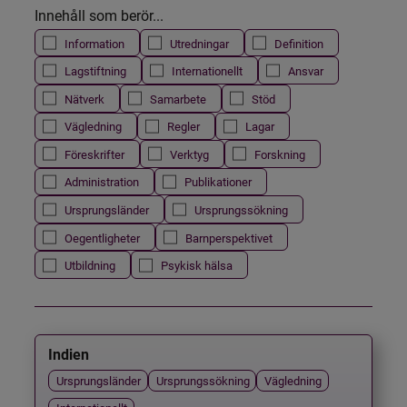
Innehåll som berör...
Information
Utredningar
Definition
Lagstiftning
Internationellt
Ansvar
Nätverk
Samarbete
Stöd
Vägledning
Regler
Lagar
Föreskrifter
Verktyg
Forskning
Administration
Publikationer
Ursprungsländer
Ursprungssökning
Oegentligheter
Barnperspektivet
Utbildning
Psykisk hälsa
Indien
Ursprungsländer
Ursprungssökning
Vägledning