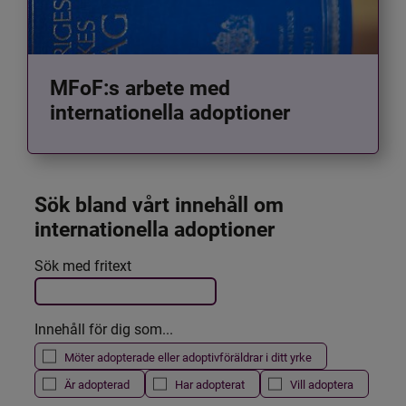
MFoF:s arbete med
internationella adoptioner
Sök bland vårt innehåll om 
internationella adoptioner
Det här formuläret postas automatiskt
Sök med fritext
Filtrera resultatet
Innehåll för dig som...
Möter adopterade eller adoptivföräldrar i ditt yrke
Är adopterad
Har adopterat
Vill adoptera