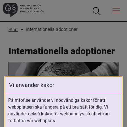
Öppna
Öppna
Menyn
sökrutan
Internationella adoptioner
Start
Internationella adoptioner
Vi använder kakor
På mfof.se använder vi nödvändiga kakor för att
webbplatsen ska fungera på ett bra sätt för dig. Vi
Oavsett om du är adopterad, 
använder också kakor för webbanalys så att vi kan
adoptivförälder eller arbetar med 
förbättra vår webbplats.
internationell adoption så kan du ha 