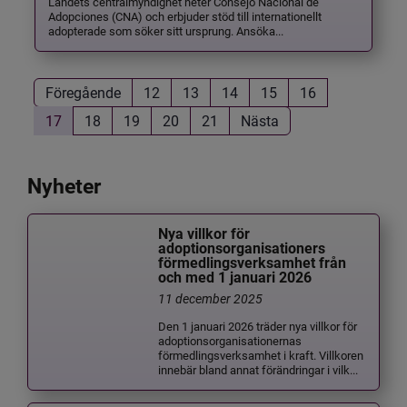
Landets centralmyndighet heter Consejo Nacional de
Adopciones (CNA) och erbjuder stöd till internationellt
adopterade som söker sitt ursprung. Ansöka...
Föregående
12
13
14
15
16
17
18
19
20
21
Nästa
Nyheter
Nya villkor för
adoptionsorganisationers
förmedlingsverksamhet från
och med 1 januari 2026
11 december 2025
Den 1 januari 2026 träder nya villkor för
adoptionsorganisationernas
förmedlingsverksamhet i kraft. Villkoren
innebär bland annat förändringar i vilk...