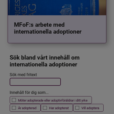
MFoF:s arbete med
internationella adoptioner
Sök bland vårt innehåll om 
internationella adoptioner
Det här formuläret postas automatiskt
Sök med fritext
Filtrera resultatet
Innehåll för dig som...
Möter adopterade eller adoptivföräldrar i ditt yrke
Är adopterad
Har adopterat
Vill adoptera