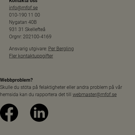
Kontakta oss
info@mfof.se
010-190 11 00
Nygatan 40B
931 31 Skellefteå
Orgnr: 202100-4169
Ansvarig utgivare: 
Per Bergling
Fler kontaktuppgifter
Webbproblem?
Skulle du stöta på felaktigheter eller andra problem på vår 
hemsida kan du rapportera det till 
webmaster@mfof.se