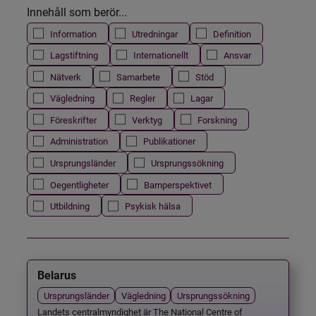
Innehåll som berör...
Information
Utredningar
Definition
Lagstiftning
Internationellt
Ansvar
Nätverk
Samarbete
Stöd
Vägledning
Regler
Lagar
Föreskrifter
Verktyg
Forskning
Administration
Publikationer
Ursprungsländer
Ursprungssökning
Oegentligheter
Barnperspektivet
Utbildning
Psykisk hälsa
Belarus
Ursprungsländer
Vägledning
Ursprungssökning
Landets centralmyndighet är The National Centre of