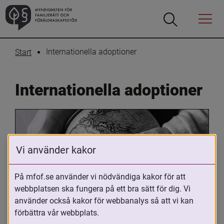
Öppna
Öppna
Menyn
sökrutan
Internationella adoptioner
Start
Internationella adoptioner
Vi använder kakor
På mfof.se använder vi nödvändiga kakor för att
webbplatsen ska fungera på ett bra sätt för dig. Vi
Oavsett om du är adopterad, 
använder också kakor för webbanalys så att vi kan
adoptivförälder eller arbetar med 
förbättra vår webbplats.
internationell adoption så kan du ha 