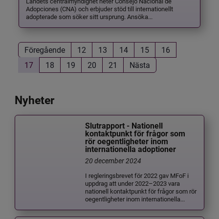
Landets centralmyndighet heter Consejo Nacional de
Adopciones (CNA) och erbjuder stöd till internationellt
adopterade som söker sitt ursprung. Ansöka...
Föregående
12
13
14
15
16
17
18
19
20
21
Nästa
Nyheter
Slutrapport - Nationell
kontaktpunkt för frågor som
rör oegentligheter inom
internationella adoptioner
20 december 2024
I regleringsbrevet för 2022 gav MFoF i
uppdrag att under 2022–2023 vara
nationell kontaktpunkt för frågor som rör
oegentligheter inom internationella...