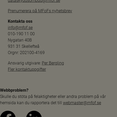
dataskyddsombud@mfof.se
Prenumerera på MFoFs nyhetsbrev
Kontakta oss
info@mfof.se
010-190 11 00
Nygatan 40B
931 31 Skellefteå
Orgnr: 202100-4169
Ansvarig utgivare: 
Per Bergling
Fler kontaktuppgifter
Webbproblem?
Skulle du stöta på felaktigheter eller andra problem på vår 
hemsida kan du rapportera det till 
webmaster@mfof.se