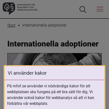
Öppna
Öppna
Menyn
sökrutan
Internationella adoptioner
Start
Internationella adoptioner
Vi använder kakor
På mfof.se använder vi nödvändiga kakor för att
webbplatsen ska fungera på ett bra sätt för dig. Vi
Oavsett om du är adopterad, 
använder också kakor för webbanalys så att vi kan
adoptivförälder eller arbetar med 
förbättra vår webbplats.
internationell adoption så kan du ha 