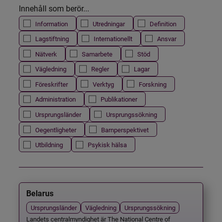
Innehåll som berör...
Information
Utredningar
Definition
Lagstiftning
Internationellt
Ansvar
Nätverk
Samarbete
Stöd
Vägledning
Regler
Lagar
Föreskrifter
Verktyg
Forskning
Administration
Publikationer
Ursprungsländer
Ursprungssökning
Oegentligheter
Barnperspektivet
Utbildning
Psykisk hälsa
Belarus
Ursprungsländer
Vägledning
Ursprungssökning
Landets centralmyndighet är The National Centre of