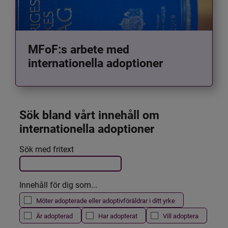
MFoF:s arbete med
internationella adoptioner
Sök bland vårt innehåll om 
internationella adoptioner
Det här formuläret postas automatiskt
Sök med fritext
Filtrera resultatet
Innehåll för dig som...
Möter adopterade eller adoptivföräldrar i ditt yrke
Är adopterad
Har adopterat
Vill adoptera