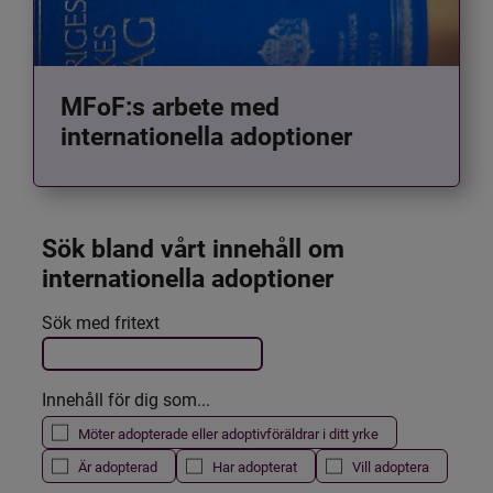
MFoF:s arbete med
internationella adoptioner
Sök bland vårt innehåll om 
internationella adoptioner
Det här formuläret postas automatiskt
Sök med fritext
Filtrera resultatet
Innehåll för dig som...
Möter adopterade eller adoptivföräldrar i ditt yrke
Är adopterad
Har adopterat
Vill adoptera