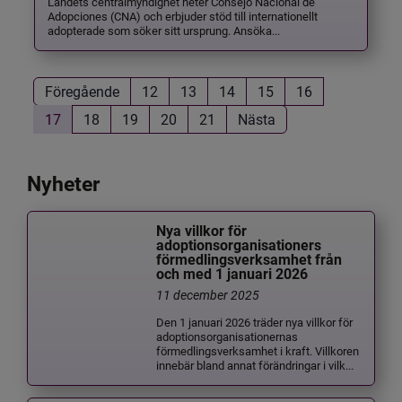
Landets centralmyndighet heter Consejo Nacional de
Adopciones (CNA) och erbjuder stöd till internationellt
adopterade som söker sitt ursprung. Ansöka...
Föregående
12
13
14
15
16
17
18
19
20
21
Nästa
Nyheter
Nya villkor för
adoptionsorganisationers
förmedlingsverksamhet från
och med 1 januari 2026
11 december 2025
Den 1 januari 2026 träder nya villkor för
adoptionsorganisationernas
förmedlingsverksamhet i kraft. Villkoren
innebär bland annat förändringar i vilk...