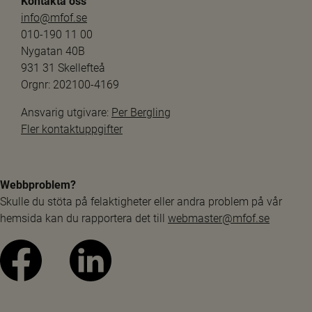
Kontakta oss
info@mfof.se
010-190 11 00
Nygatan 40B
931 31 Skellefteå
Orgnr: 202100-4169
Ansvarig utgivare: 
Per Bergling
Fler kontaktuppgifter
Webbproblem?
Skulle du stöta på felaktigheter eller andra problem på vår 
hemsida kan du rapportera det till 
webmaster@mfof.se