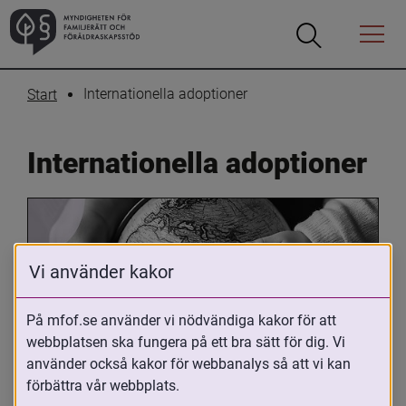
Öppna
Öppna
Menyn
sökrutan
Internationella adoptioner
Start
Internationella adoptioner
Vi använder kakor
På mfof.se använder vi nödvändiga kakor för att
webbplatsen ska fungera på ett bra sätt för dig. Vi
Oavsett om du är adopterad, 
använder också kakor för webbanalys så att vi kan
adoptivförälder eller arbetar med 
förbättra vår webbplats.
internationell adoption så kan du ha 