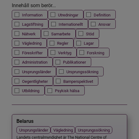
Innehåll som berör...
Information
Utredningar
Definition
Lagstiftning
Internationellt
Ansvar
Nätverk
Samarbete
Stöd
Vägledning
Regler
Lagar
Föreskrifter
Verktyg
Forskning
Administration
Publikationer
Ursprungsländer
Ursprungssökning
Oegentligheter
Barnperspektivet
Utbildning
Psykisk hälsa
Belarus
Ursprungsländer
Vägledning
Ursprungssökning
Landets centralmyndighet är The National Centre of