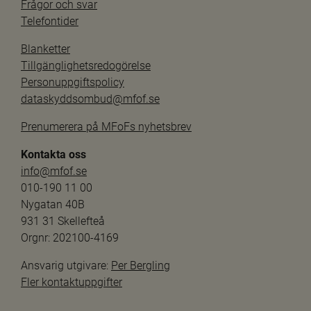
Frågor och svar
Telefontider
Blanketter
Tillgänglighetsredogörelse
Personuppgiftspolicy
dataskyddsombud@mfof.se
Prenumerera på MFoFs nyhetsbrev
Kontakta oss
info@mfof.se
010-190 11 00
Nygatan 40B
931 31 Skellefteå
Orgnr: 202100-4169
Ansvarig utgivare: 
Per Bergling
Fler kontaktuppgifter