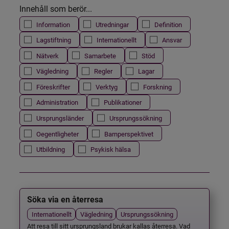
Innehåll som berör...
Information
Utredningar
Definition
Lagstiftning
Internationellt
Ansvar
Nätverk
Samarbete
Stöd
Vägledning
Regler
Lagar
Föreskrifter
Verktyg
Forskning
Administration
Publikationer
Ursprungsländer
Ursprungssökning
Oegentligheter
Barnperspektivet
Utbildning
Psykisk hälsa
Söka via en återresa
Internationellt
Vägledning
Ursprungssökning
Att resa till sitt ursprungsland brukar kallas återresa. Vad