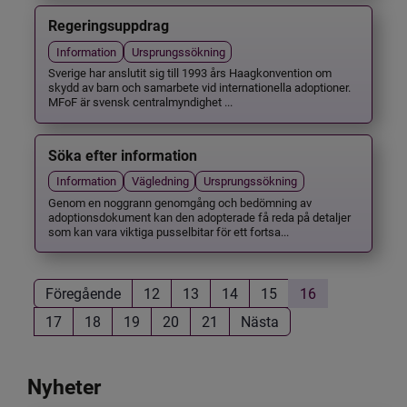
Regeringsuppdrag
Information
Ursprungssökning
Sverige har anslutit sig till 1993 års Haagkonvention om
skydd av barn och samarbete vid internationella adoptioner.
MFoF är svensk centralmyndighet ...
Söka efter information
Information
Vägledning
Ursprungssökning
Genom en noggrann genomgång och bedömning av
adoptionsdokument kan den adopterade få reda på detaljer
som kan vara viktiga pusselbitar för ett fortsa...
Föregående
12
13
14
15
16
17
18
19
20
21
Nästa
Nyheter