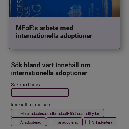
MFoF:s arbete med
internationella adoptioner
Sök bland vårt innehåll om 
internationella adoptioner
Det här formuläret postas automatiskt
Sök med fritext
Filtrera resultatet
Innehåll för dig som...
Möter adopterade eller adoptivföräldrar i ditt yrke
Är adopterad
Har adopterat
Vill adoptera