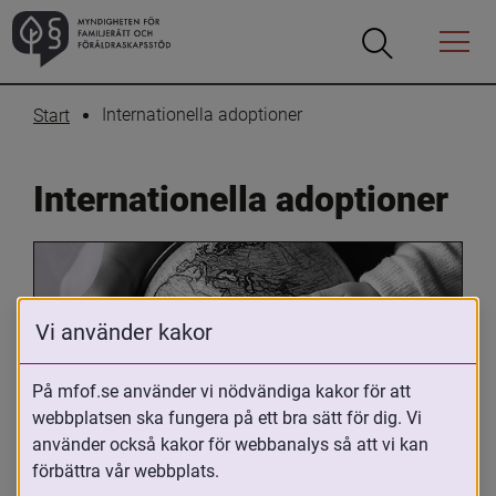
Öppna
Öppna
Menyn
sökrutan
Internationella adoptioner
Start
Internationella adoptioner
Vi använder kakor
På mfof.se använder vi nödvändiga kakor för att
webbplatsen ska fungera på ett bra sätt för dig. Vi
Oavsett om du är adopterad, 
använder också kakor för webbanalys så att vi kan
adoptivförälder eller arbetar med 
förbättra vår webbplats.
internationell adoption så kan du ha 