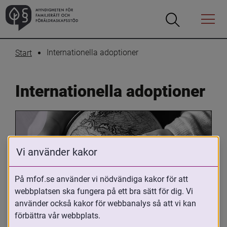
Öppna
Öppna
Menyn
sökrutan
Internationella adoptioner
Start
Internationella adoptioner
Vi använder kakor
På mfof.se använder vi nödvändiga kakor för att
webbplatsen ska fungera på ett bra sätt för dig. Vi
Oavsett om du är adopterad, 
använder också kakor för webbanalys så att vi kan
adoptivförälder eller arbetar med 
förbättra vår webbplats.
internationell adoption så kan du ha 