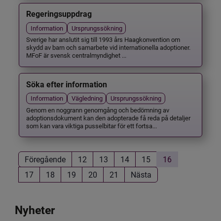
Regeringsuppdrag
Information
Ursprungssökning
Sverige har anslutit sig till 1993 års Haagkonvention om
skydd av barn och samarbete vid internationella adoptioner.
MFoF är svensk centralmyndighet ...
Söka efter information
Information
Vägledning
Ursprungssökning
Genom en noggrann genomgång och bedömning av
adoptionsdokument kan den adopterade få reda på detaljer
som kan vara viktiga pusselbitar för ett fortsa...
Föregående
12
13
14
15
16
17
18
19
20
21
Nästa
Nyheter