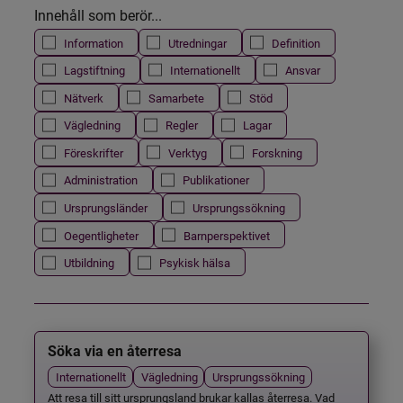
Innehåll som berör...
Information
Utredningar
Definition
Lagstiftning
Internationellt
Ansvar
Nätverk
Samarbete
Stöd
Vägledning
Regler
Lagar
Föreskrifter
Verktyg
Forskning
Administration
Publikationer
Ursprungsländer
Ursprungssökning
Oegentligheter
Barnperspektivet
Utbildning
Psykisk hälsa
Söka via en återresa
Internationellt
Vägledning
Ursprungssökning
Att resa till sitt ursprungsland brukar kallas återresa. Vad