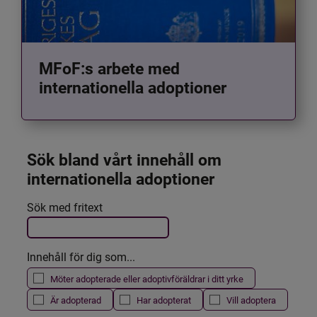
MFoF:s arbete med
internationella adoptioner
Sök bland vårt innehåll om 
internationella adoptioner
Det här formuläret postas automatiskt
Sök med fritext
Filtrera resultatet
Innehåll för dig som...
Möter adopterade eller adoptivföräldrar i ditt yrke
Är adopterad
Har adopterat
Vill adoptera