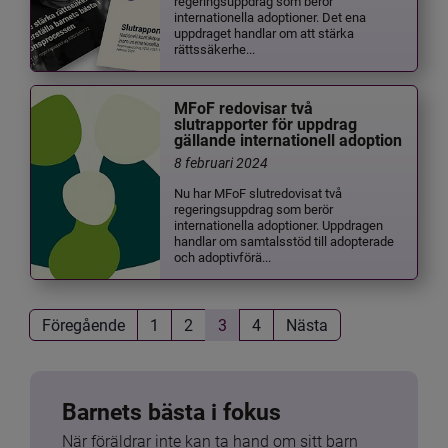
regeringsuppdrag som berör
internationella adoptioner. Det ena
uppdraget handlar om att stärka
rättssäkerhe...
MFoF redovisar två
slutrapporter för uppdrag
gällande internationell adoption
8 februari 2024
Nu har MFoF slutredovisat två
regeringsuppdrag som berör
internationella adoptioner. Uppdragen
handlar om samtalsstöd till adopterade
och adoptivförä...
Föregående
1
2
3
4
Nästa
Barnets bästa i fokus
När föräldrar inte kan ta hand om sitt barn 