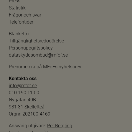
Press
Statistik
Frågor och svar
Telefontider
Blanketter
Tillgänglighetsredogörelse
Personuppgiftspolicy
dataskyddsombud@mfof.se
Prenumerera på MFoFs nyhetsbrev
Kontakta oss
info@mfof.se
010-190 11 00
Nygatan 40B
931 31 Skellefteå
Orgnr: 202100-4169
Ansvarig utgivare: 
Per Bergling