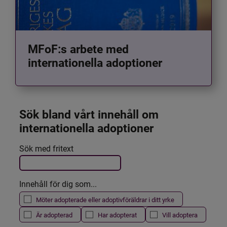
MFoF:s arbete med
internationella adoptioner
Sök bland vårt innehåll om 
internationella adoptioner
Det här formuläret postas automatiskt
Sök med fritext
Filtrera resultatet
Innehåll för dig som...
Möter adopterade eller adoptivföräldrar i ditt yrke
Är adopterad
Har adopterat
Vill adoptera