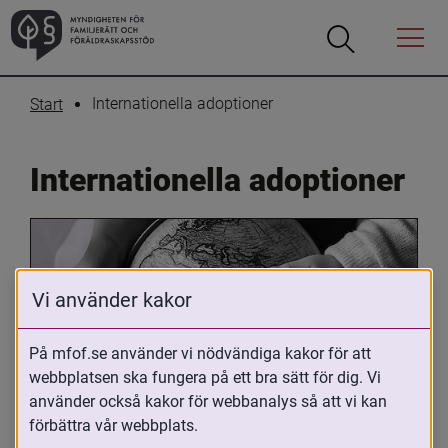
Öppna
Öppna
Menyn
sökrutan
Internationella adoptioner
Start
Internationella adoptioner
Vi använder kakor
På mfof.se använder vi nödvändiga kakor för att
webbplatsen ska fungera på ett bra sätt för dig. Vi
Oavsett om du är adopterad, 
använder också kakor för webbanalys så att vi kan
adoptivförälder eller arbetar med 
förbättra vår webbplats.
internationell adoption så kan du ha 