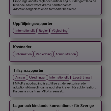
Ursprungslandets regler och rutiner styr hur det går till då de
blivande adoptivföräldrarna hämtar barnet.
Adoptionsorganisationen förmedlar besked o...
Uppföljningsrapporter
Internationellt
Regler
Vägledning
Kostnader
Information
Vägledning
Administration
Tillsynsrapporter
Ansvar
Utredningar
Internationellt
Lagstiftning
I MFoF:s uppdrag ingår att tillse att de auktoriserade
adoptionsförmedlingarna uppfyller kraven för auktorisation.
På denna sida finns MFoF:s senast...
Lagar och bindande konventioner för Sverige