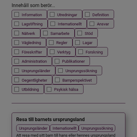
Innehåll som berör...
Information
Utredningar
Definition
Lagstiftning
Internationellt
Ansvar
Nätverk
Samarbete
Stöd
Vägledning
Regler
Lagar
Föreskrifter
Verktyg
Forskning
Administration
Publikationer
Ursprungsländer
Ursprungssökning
Oegentligheter
Barnperspektivet
Utbildning
Psykisk hälsa
Resa till barnets ursprungsland
Ursprungsländer
Internationellt
Ursprungssökning
Att resa med sitt barn till hans eller hennes ursprungsland