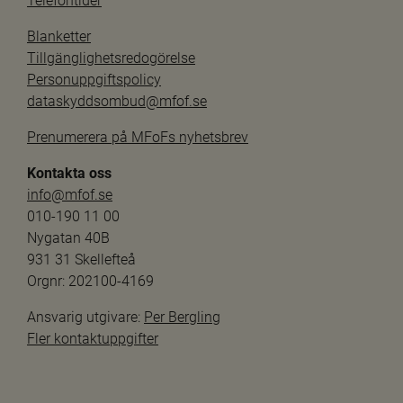
Telefontider
Blanketter
Tillgänglighetsredogörelse
Personuppgiftspolicy
dataskyddsombud@mfof.se
Prenumerera på MFoFs nyhetsbrev
Kontakta oss
info@mfof.se
010-190 11 00
Nygatan 40B
931 31 Skellefteå
Orgnr: 202100-4169
Ansvarig utgivare: 
Per Bergling
Fler kontaktuppgifter