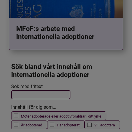
MFoF:s arbete med
internationella adoptioner
Sök bland vårt innehåll om 
internationella adoptioner
Det här formuläret postas automatiskt
Sök med fritext
Filtrera resultatet
Innehåll för dig som...
Möter adopterade eller adoptivföräldrar i ditt yrke
Är adopterad
Har adopterat
Vill adoptera