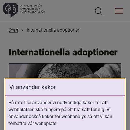
Öppna
Öppna
Menyn
sökrutan
Internationella adoptioner
Start
Internationella adoptioner
Vi använder kakor
På mfof.se använder vi nödvändiga kakor för att
webbplatsen ska fungera på ett bra sätt för dig. Vi
Oavsett om du är adopterad, 
använder också kakor för webbanalys så att vi kan
adoptivförälder eller arbetar med 
förbättra vår webbplats.
internationell adoption så kan du ha 