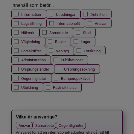
Innehåll som berör...
Information
Utredningar
Definition
Lagstiftning
Internationellt
Ansvar
Nätverk
Samarbete
Stöd
Vägledning
Regler
Lagar
Föreskrifter
Verktyg
Forskning
Administration
Publikationer
Ursprungsländer
Ursprungssökning
Oegentligheter
Barnperspektivet
Utbildning
Psykisk hälsa
Vilka är ansvariga?
Ansvar
Samarbete
Oegentligheter
Ansvaret för att en internationell adoption ska gå rätt till