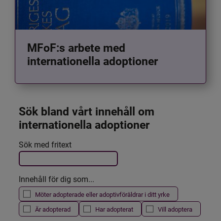
MFoF:s arbete med
internationella adoptioner
Sök bland vårt innehåll om 
internationella adoptioner
Det här formuläret postas automatiskt
Sök med fritext
Filtrera resultatet
Innehåll för dig som...
Möter adopterade eller adoptivföräldrar i ditt yrke
Är adopterad
Har adopterat
Vill adoptera