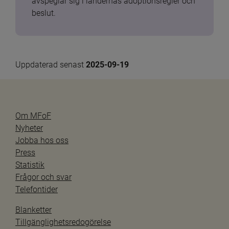
avspeglar sig i ländernas adoptionsregler och 
beslut.
Uppdaterad senast 
2025-09-19
Om MFoF
Nyheter
Jobba hos oss
Press
Statistik
Frågor och svar
Telefontider
Blanketter
Tillgänglighetsredogörelse