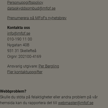
Personuppgiftspolicy
dataskyddsombud@mfof.se
Prenumerera på MFoFs nyhetsbrev
Kontakta oss
info@mfof.se
010-190 11 00
Nygatan 40B
931 31 Skellefteå
Orgnr: 202100-4169
Ansvarig utgivare: 
Per Bergling
Fler kontaktuppgifter
Webbproblem?
Skulle du stöta på felaktigheter eller andra problem på vår 
hemsida kan du rapportera det till 
webmaster@mfof.se