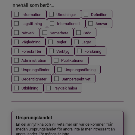
Innehåll som berör...
Information
Utredningar
Definition
Lagstiftning
Internationellt
Ansvar
Nätverk
Samarbete
Stöd
Vägledning
Regler
Lagar
Föreskrifter
Verktyg
Forskning
Administration
Publikationer
Ursprungsländer
Ursprungssökning
Oegentligheter
Barnperspektivet
Utbildning
Psykisk hälsa
Ursprungslandet
En del är nyfikna och vill veta mer om var de kommer ifrån
medan ursprungslandet för andra inte är mer intressant än
andra länder. För många är intre...