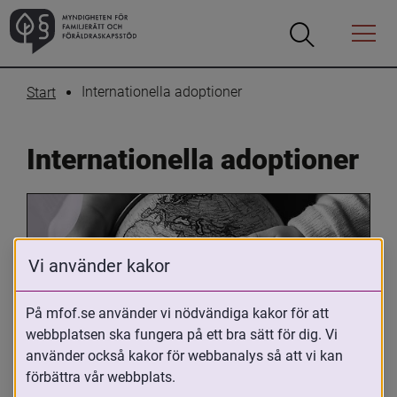
Öppna
Öppna
Menyn
sökrutan
Internationella adoptioner
Start
Internationella adoptioner
Vi använder kakor
På mfof.se använder vi nödvändiga kakor för att
webbplatsen ska fungera på ett bra sätt för dig. Vi
Oavsett om du är adopterad, 
använder också kakor för webbanalys så att vi kan
adoptivförälder eller arbetar med 
förbättra vår webbplats.
internationell adoption så kan du ha 