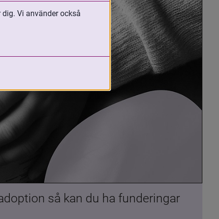
r dig. Vi använder också
 adoption så kan du ha funderingar 