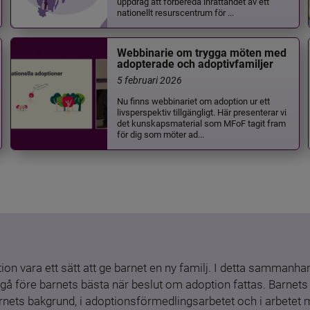
uppdrag att förbereda inrättandet av ett
nationellt resurscentrum för ...
Webbinarie om trygga möten med
adopterade och adoptivfamiljer
5 februari 2026
Nu finns webbinariet om adoption ur ett
livsperspektiv tillgängligt. Här presenterar vi
det kunskapsmaterial som MFoF tagit fram
för dig som möter ad...
ion vara ett sätt att ge barnet en ny familj. I detta sammanhang
gå före barnets bästa när beslut om adoption fattas. Barnets b
barnets bakgrund, i adoptionsförmedlingsarbetet och i arbetet