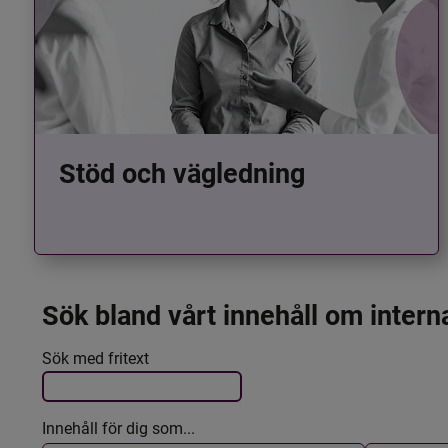
Stöd och vägledning
Sök bland vårt innehåll om intern
Det här formuläret postas automatiskt
Filtrera resultatet
Sök med fritext
Innehåll för dig som...