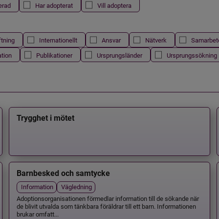
erad
Har adopterat
Vill adoptera
ftning
Internationellt
Ansvar
Nätverk
Samarbet
ation
Publikationer
Ursprungsländer
Ursprungssökning
Trygghet i mötet
Barnbesked och samtycke
Information
Vägledning
Adoptionsorganisationen förmedlar information till de sökande när
de blivit utvalda som tänkbara föräldrar till ett barn. Informationen
brukar omfatt...