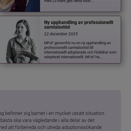
med 23 mars ges detta stöd ...
Ny upphandling av professionellt
samtalsstöd
22 december 2025
MFoF genomför nu en ny upphandling av
professionellt samtalsstöd till
internationellt adopterade och föräldrar som
adopterat internationellt. MFoF ha...
 befinner sig barnet i en mycket utsatt situation. 
ästa ska vara vägledande i alla delar av det 
 med att förbereda och utreda adoptionssökande 