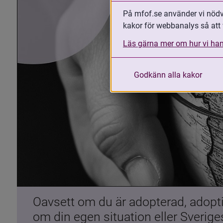
På mfof.se använder vi nödvä
kakor för webbanalys så att 
Läs gärna mer om hur vi han
Godkänn alla kakor
Oavsett om du är adopterad, adoptiv
om din egen situation eller Sverig