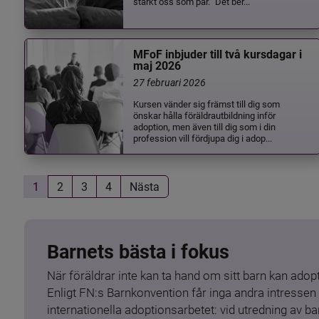
stärkt oss som par.” Det ber...
MFoF inbjuder till två kursdagar i
maj 2026
27 februari 2026
Kursen vänder sig främst till dig som
önskar hålla föräldrautbildning inför
adoption, men även till dig som i din
profession vill fördjupa dig i adop...
1
2
3
4
Nästa
Barnets bästa i fokus
När föräldrar inte kan ta hand om sitt barn kan adopt
Enligt FN:s Barnkonvention får inga andra intressen 
internationella adoptionsarbetet: vid utredning av 