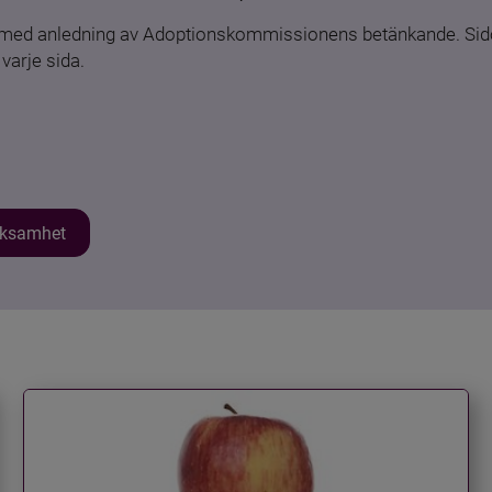
n med anledning av Adoptionskommissionens betänkande. Sido
varje sida.
erksamhet