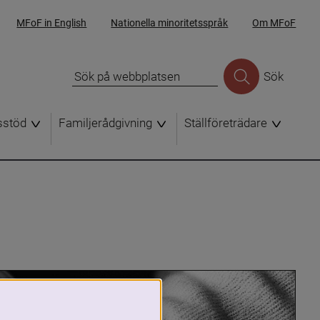
MFoF in English
Nationella minoritetsspråk
Om MFoF
Sök
sstöd
Familjerådgivning
Ställföreträdare