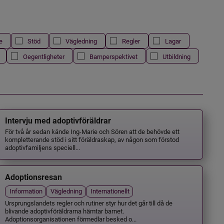
e
Stöd
Vägledning
Regler
Lagar
Oegentligheter
Barnperspektivet
Utbildning
Intervju med adoptivföräldrar
För två år sedan kände Ing-Marie och Sören att de behövde ett
kompletterande stöd i sitt föräldraskap, av någon som förstod
adoptivfamiljens speciell...
Adoptionsresan
Information
Vägledning
Internationellt
Ursprungslandets regler och rutiner styr hur det går till då de
blivande adoptivföräldrarna hämtar barnet.
Adoptionsorganisationen förmedlar besked o...