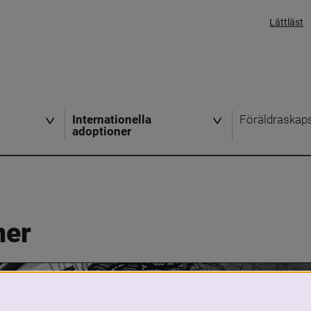
Lättläst
Internationella
Föräldraskap
adoptioner
ner