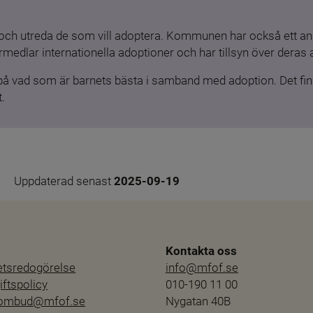
och utreda de som vill adoptera. Kommunen har också ett ansv
medlar internationella adoptioner och har tillsyn över deras 
 på vad som är barnets bästa i samband med adoption. Det finn
.
Uppdaterad senast 
2025-09-19
Kontakta oss
hetsredogörelse
info@mfof.se
ftspolicy
010-190 11 00
sombud@mfof.se
Nygatan 40B