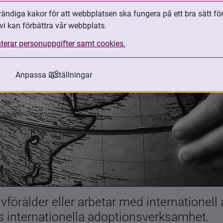
ndiga kakor för att webbplatsen ska fungera på ett bra sätt fö
vi kan förbättra vår webbplats.
terar personuppgifter samt cookies.
Anpassa inställningar
förälder eller arbetar med internationell
es internationella adoptionsverksamhet.