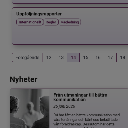
Uppföljningsrapporter
Internationellt
Regler
Vägledning
Föregående
12
13
14
15
16
17
18
Nyheter
Från utmaningar till bättre
kommunikation
26 juni 2026
”Vi har fått en bättre kommunikation med
våra tonåringar och känt oss bekräftade i
vårt föräldraskap. Dessutom har detta