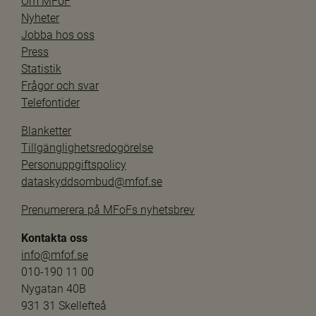
Om MFoF
Nyheter
Jobba hos oss
Press
Statistik
Frågor och svar
Telefontider
Blanketter
Tillgänglighetsredogörelse
Personuppgiftspolicy
dataskyddsombud@mfof.se
Prenumerera på MFoFs nyhetsbrev
Kontakta oss
info@mfof.se
010-190 11 00
Nygatan 40B
931 31 Skellefteå