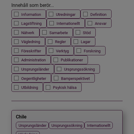
Innehåll som berör...
Information
Utredningar
Definition
Lagstiftning
Internationellt
Ansvar
Nätverk
Samarbete
Stöd
Vägledning
Regler
Lagar
Föreskrifter
Verktyg
Forskning
Administration
Publikationer
Ursprungsländer
Ursprungssökning
Oegentligheter
Barnperspektivet
Utbildning
Psykisk hälsa
Chile
Ursprungsländer
Ursprungssökning
Internationellt