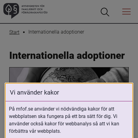
Öppna
Öppna
Menyn
sökrutan
Internationella adoptioner
Start
Internationella adoptioner
Vi använder kakor
På mfof.se använder vi nödvändiga kakor för att
webbplatsen ska fungera på ett bra sätt för dig. Vi
Oavsett om du är adopterad, 
använder också kakor för webbanalys så att vi kan
adoptivförälder eller arbetar med 
förbättra vår webbplats.
internationell adoption så kan du ha 