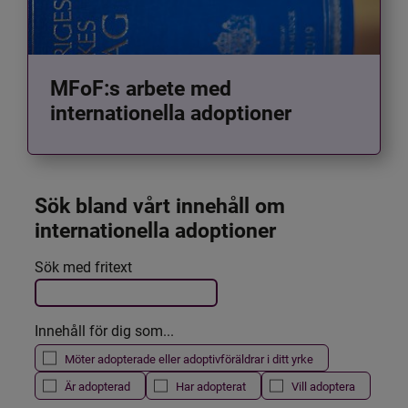
MFoF:s arbete med
internationella adoptioner
Sök bland vårt innehåll om 
internationella adoptioner
Det här formuläret postas automatiskt
Sök med fritext
Filtrera resultatet
Innehåll för dig som...
Möter adopterade eller adoptivföräldrar i ditt yrke
Är adopterad
Har adopterat
Vill adoptera