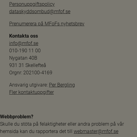
Personuppgiftspolicy
dataskyddsombud@mfof.se
Prenumerera på MFoFs nyhetsbrev
Kontakta oss
info@mfof.se
010-190 11 00
Nygatan 40B
931 31 Skellefteå
Orgnr: 202100-4169
Ansvarig utgivare: 
Per Bergling
Fler kontaktuppgifter
Webbproblem?
Skulle du stöta på felaktigheter eller andra problem på vår 
hemsida kan du rapportera det till 
webmaster@mfof.se