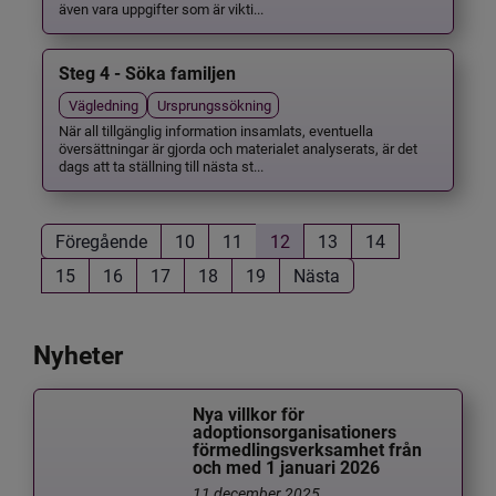
även vara uppgifter som är vikti...
Steg 4 - Söka familjen
Vägledning
Ursprungssökning
När all tillgänglig information insamlats, eventuella
översättningar är gjorda och materialet analyserats, är det
dags att ta ställning till nästa st...
Föregående
10
11
12
13
14
15
16
17
18
19
Nästa
Nyheter
Nya villkor för
adoptionsorganisationers
förmedlingsverksamhet från
och med 1 januari 2026
11 december 2025