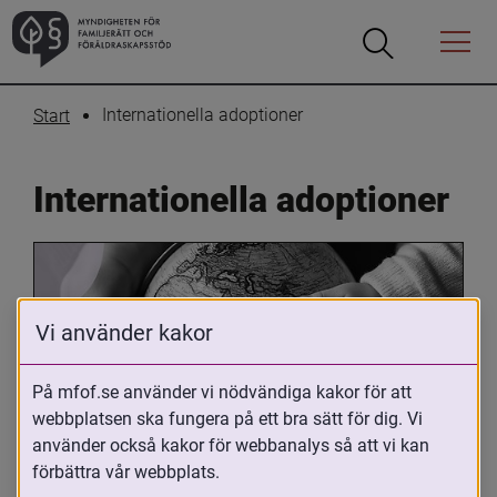
Öppna
Öppna
Menyn
sökrutan
Internationella adoptioner
Start
Internationella adoptioner
Vi använder kakor
På mfof.se använder vi nödvändiga kakor för att
webbplatsen ska fungera på ett bra sätt för dig. Vi
Oavsett om du är adopterad, 
använder också kakor för webbanalys så att vi kan
adoptivförälder eller arbetar med 
förbättra vår webbplats.
internationell adoption så kan du ha 