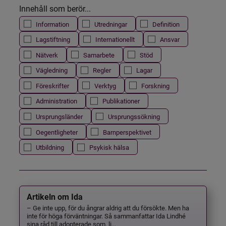
Innehåll som berör...
Information
Utredningar
Definition
Lagstiftning
Internationellt
Ansvar
Nätverk
Samarbete
Stöd
Vägledning
Regler
Lagar
Föreskrifter
Verktyg
Forskning
Administration
Publikationer
Ursprungsländer
Ursprungssökning
Oegentligheter
Barnperspektivet
Utbildning
Psykisk hälsa
Artikeln om Ida
– Ge inte upp, för du ångrar aldrig att du försökte. Men ha
inte för höga förväntningar. Så sammanfattar Ida Lindhé
sina råd till adopterade som, li...