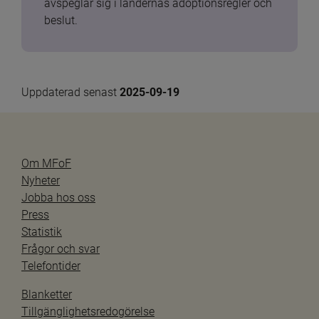
avspeglar sig i ländernas adoptionsregler och 
beslut.
Uppdaterad senast 
2025-09-19
Om MFoF
Nyheter
Jobba hos oss
Press
Statistik
Frågor och svar
Telefontider
Blanketter
Tillgänglighetsredogörelse