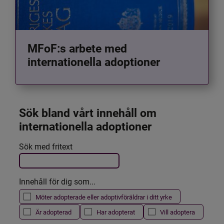
MFoF:s arbete med
internationella adoptioner
Sök bland vårt innehåll om 
internationella adoptioner
Det här formuläret postas automatiskt
Sök med fritext
Filtrera resultatet
Innehåll för dig som...
Möter adopterade eller adoptivföräldrar i ditt yrke
Är adopterad
Har adopterat
Vill adoptera