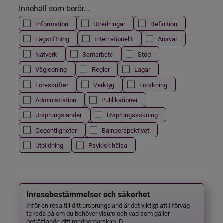
Innehåll som berör...
Information
Utredningar
Definition
Lagstiftning
Internationellt
Ansvar
Nätverk
Samarbete
Stöd
Vägledning
Regler
Lagar
Föreskrifter
Verktyg
Forskning
Administration
Publikationer
Ursprungsländer
Ursprungssökning
Oegentligheter
Barnperspektivet
Utbildning
Psykisk hälsa
Inresebestämmelser och säkerhet
Inför en resa till ditt ursprungsland är det viktigt att i förväg
ta reda på om du behöver visum och vad som gäller
beträffande ditt medborgarskap. D...