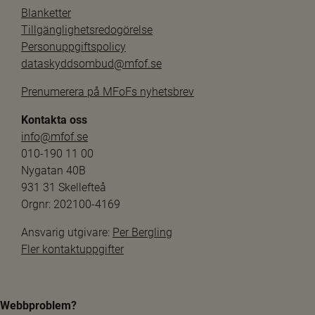
Blanketter
Tillgänglighetsredogörelse
Personuppgiftspolicy
dataskyddsombud@mfof.se
Prenumerera på MFoFs nyhetsbrev
Kontakta oss
info@mfof.se
010-190 11 00
Nygatan 40B
931 31 Skellefteå
Orgnr: 202100-4169
Ansvarig utgivare: 
Per Bergling
Fler kontaktuppgifter
Webbproblem?