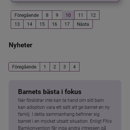
Föregående
8
9
10
11
12
13
14
15
16
17
Nästa
Nyheter
Föregående
1
2
3
4
Barnets bästa i fokus
När föräldrar inte kan ta hand om sitt barn 
kan adoption vara ett sätt att ge barnet en ny 
familj. I detta sammanhang befinner sig 
barnet i en mycket utsatt situation. Enligt FN:s 
Barnkonvention får inga andra intressen gå 