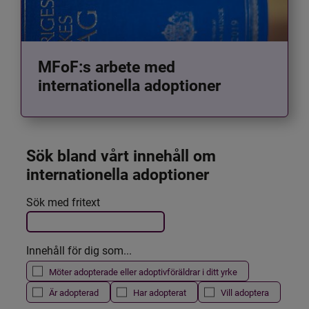
MFoF:s arbete med
internationella adoptioner
Sök bland vårt innehåll om 
internationella adoptioner
Det här formuläret postas automatiskt
Sök med fritext
Filtrera resultatet
Innehåll för dig som...
Möter adopterade eller adoptivföräldrar i ditt yrke
Är adopterad
Har adopterat
Vill adoptera