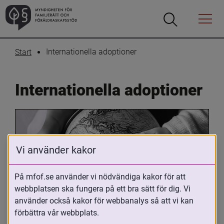
Öppna
Öppna
Menyn
sökrutan
Internationella adoptioner
Start
Internationella adoptioner
Vi använder kakor
På mfof.se använder vi nödvändiga kakor för att
webbplatsen ska fungera på ett bra sätt för dig. Vi
Oavsett om du är adopterad, 
använder också kakor för webbanalys så att vi kan
adoptivförälder eller arbetar med 
förbättra vår webbplats.
internationell adoption så kan du ha 