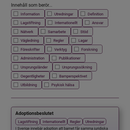
Innehåll som berör...
Information
Utredningar
Definition
Lagstiftning
Internationellt
Ansvar
Nätverk
Samarbete
Stöd
Vägledning
Regler
Lagar
Föreskrifter
Verktyg
Forskning
Administration
Publikationer
Ursprungsländer
Ursprungssökning
Oegentligheter
Barnperspektivet
Utbildning
Psykisk hälsa
Adoptionsbeslutet
Lagstiftning
Internationellt
Regler
Utredningar
I Sverige innebär adoption att barnet får samma juridiska