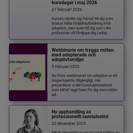
kursdagar i maj 2026
27 februari 2026
Kursen vänder sig främst till dig som
önskar hålla föräldrautbildning inför
adoption, men även till dig som i din
profession vill fördjupa dig i adop...
Webbinarie om trygga möten
med adopterade och
adoptivfamiljer
5 februari 2026
Nu finns webbinariet om adoption ur ett
livsperspektiv tillgängligt. Här
presenterar vi det kunskapsmaterial
som MFoF tagit fram för dig som möter
ad...
Ny upphandling av
professionellt samtalsstöd
22 december 2025
MFoF genomför nu en ny upphandling av