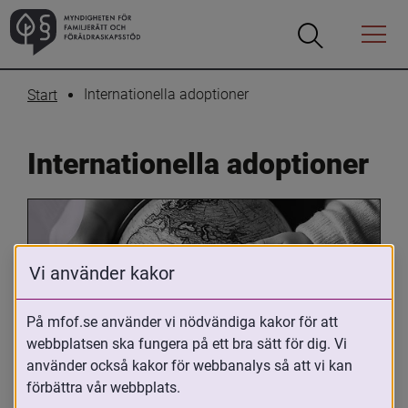
Öppna
Öppna
Menyn
sökrutan
Internationella adoptioner
Start
Internationella adoptioner
Vi använder kakor
På mfof.se använder vi nödvändiga kakor för att
webbplatsen ska fungera på ett bra sätt för dig. Vi
Oavsett om du är adopterad, 
använder också kakor för webbanalys så att vi kan
adoptivförälder eller arbetar med 
förbättra vår webbplats.
internationell adoption så kan du ha 