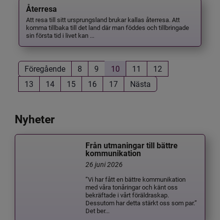
Återresa
Att resa till sitt ursprungsland brukar kallas återresa. Att
komma tillbaka till det land där man föddes och tillbringade
sin första tid i livet kan ...
Föregående
8
9
10
11
12
13
14
15
16
17
Nästa
Nyheter
Från utmaningar till bättre
kommunikation
26 juni 2026
”Vi har fått en bättre kommunikation
med våra tonåringar och känt oss
bekräftade i vårt föräldraskap.
Dessutom har detta stärkt oss som par.”
Det ber...