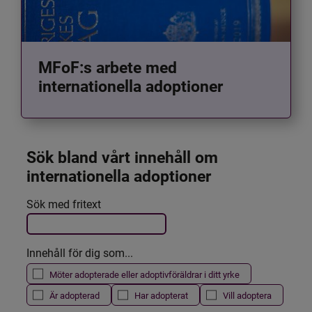
MFoF:s arbete med
internationella adoptioner
Sök bland vårt innehåll om 
internationella adoptioner
Det här formuläret postas automatiskt
Sök med fritext
Filtrera resultatet
Innehåll för dig som...
Möter adopterade eller adoptivföräldrar i ditt yrke
Är adopterad
Har adopterat
Vill adoptera