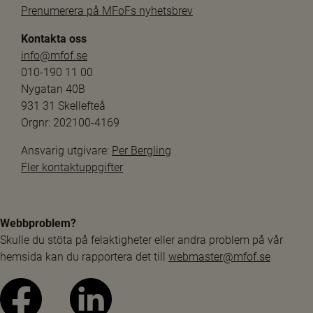
Prenumerera på MFoFs nyhetsbrev
Kontakta oss
info@mfof.se
010-190 11 00
Nygatan 40B
931 31 Skellefteå
Orgnr: 202100-4169
Ansvarig utgivare: 
Per Bergling
Fler kontaktuppgifter
Webbproblem?
Skulle du stöta på felaktigheter eller andra problem på vår 
hemsida kan du rapportera det till 
webmaster@mfof.se