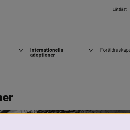
Lättläst
Internationella
Föräldraskap
adoptioner
ner