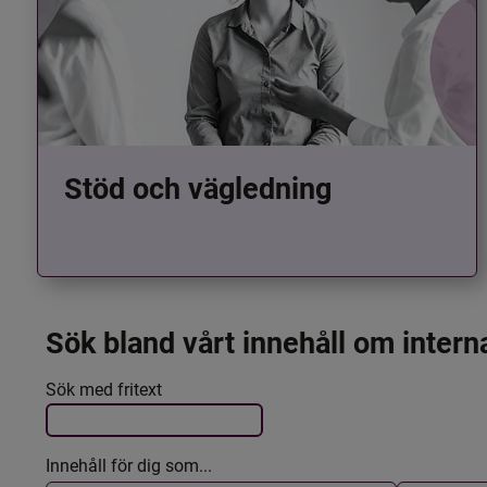
Stöd och vägledning
Sök bland vårt innehåll om intern
Det här formuläret postas automatiskt
Filtrera resultatet
Sök med fritext
Innehåll för dig som...