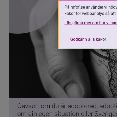
På mfof.se använder vi nödvä
kakor för webbanalys så att 
Läs gärna mer om hur vi han
Godkänn alla kakor
Oavsett om du är adopterad, adoptiv
om din egen situation eller Sverig