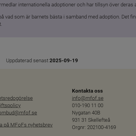
medlar internationella adoptioner och har tillsyn över deras 
 på vad som är barnets bästa i samband med adoption. Det finn
.
Uppdaterad senast 
2025-09-19
Kontakta oss
hetsredogörelse
info@mfof.se
ftspolicy
010-190 11 00
sombud@mfof.se
Nygatan 40B
931 31 Skellefteå
a på MFoFs nyhetsbrev
Orgnr: 202100-4169