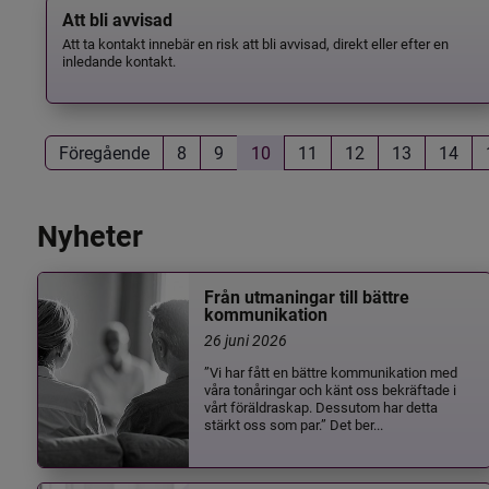
Att bli avvisad
Att ta kontakt innebär en risk att bli avvisad, direkt eller efter en
inledande kontakt.
Föregående
8
9
10
11
12
13
14
Nyheter
Från utmaningar till bättre
kommunikation
26 juni 2026
”Vi har fått en bättre kommunikation med
våra tonåringar och känt oss bekräftade i
vårt föräldraskap. Dessutom har detta
stärkt oss som par.” Det ber...