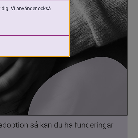
r dig. Vi använder också
 adoption så kan du ha funderingar 