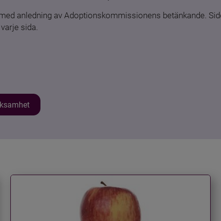
n med anledning av Adoptionskommissionens betänkande. Sido
varje sida.
erksamhet