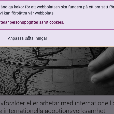
ndiga kakor för att webbplatsen ska fungera på ett bra sätt fö
vi kan förbättra vår webbplats.
terar personuppgifter samt cookies.
Anpassa inställningar
förälder eller arbetar med internationell
es internationella adoptionsverksamhet.