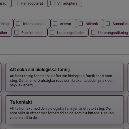
erad
Har adopterat
Vill adoptera
ftning
Internationellt
Ansvar
Nätverk
Samarbet
ation
Publikationer
Ursprungsländer
Ursprungssökning
Att söka sin biologiska familj
Att besluta sig för att söka efter sin biologiska familj är ett stort
steg. Det är en oförutsägbar resa som brukar ta både fysisk och
psykisk energi....
Ta kontakt
Att ta kontakt med den biologiska familjen är ett stort steg. Den
som sökt är oftast mer förberedd än de som blir hittade. Det kan
vara bra att ta de...