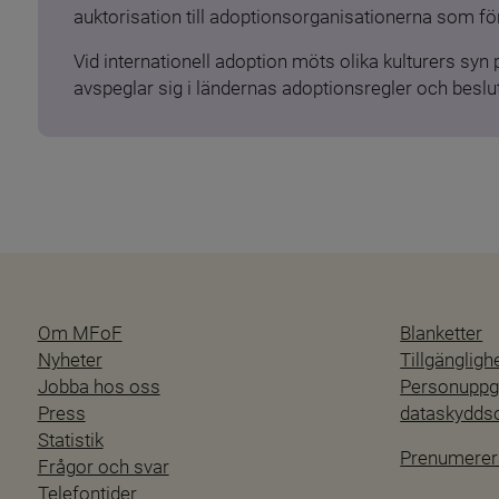
auktorisation till adoptionsorganisationerna som för
Vid internationell adoption möts olika kulturers syn
avspeglar sig i ländernas adoptionsregler och beslut
Om MFoF
Blanketter
Nyheter
Tillgänglig
Jobba hos oss
Personuppgi
Press
dataskydd
Statistik
Prenumerer
Frågor och svar
Telefontider