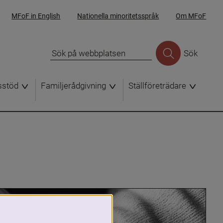
MFoF in English
Nationella minoritetsspråk
Om MFoF
Sök
sstöd
Familjerådgivning
Ställföreträdare