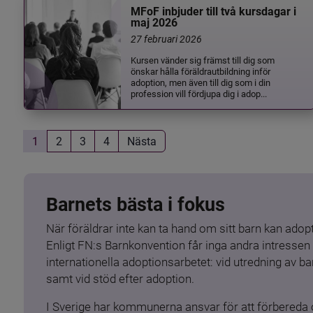
MFoF inbjuder till två kursdagar i
maj 2026
27 februari 2026
Kursen vänder sig främst till dig som
önskar hålla föräldrautbildning inför
adoption, men även till dig som i din
profession vill fördjupa dig i adop...
1
2
3
4
Nästa
Barnets bästa i fokus
När föräldrar inte kan ta hand om sitt barn kan adopt
Enligt FN:s Barnkonvention får inga andra intressen 
internationella adoptionsarbetet: vid utredning av 
samt vid stöd efter adoption.
I Sverige har kommunerna ansvar för att förbereda 