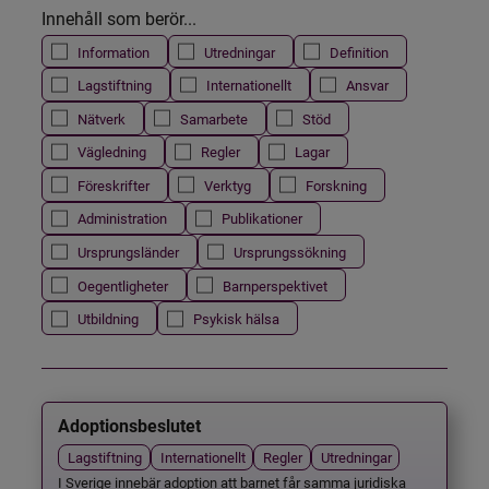
Innehåll som berör...
Information
Utredningar
Definition
Lagstiftning
Internationellt
Ansvar
Nätverk
Samarbete
Stöd
Vägledning
Regler
Lagar
Föreskrifter
Verktyg
Forskning
Administration
Publikationer
Ursprungsländer
Ursprungssökning
Oegentligheter
Barnperspektivet
Utbildning
Psykisk hälsa
Adoptionsbeslutet
Lagstiftning
Internationellt
Regler
Utredningar
I Sverige innebär adoption att barnet får samma juridiska