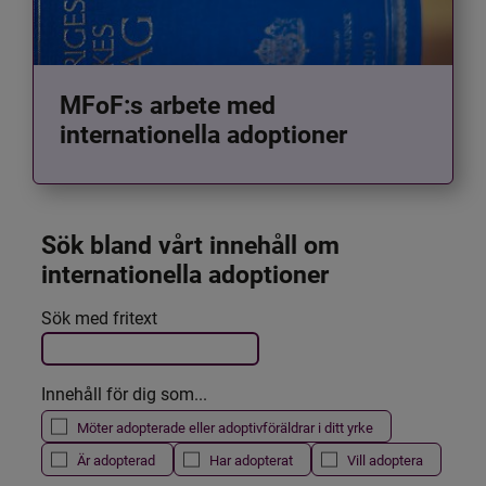
MFoF:s arbete med
internationella adoptioner
Sök bland vårt innehåll om 
internationella adoptioner
Det här formuläret postas automatiskt
Sök med fritext
Filtrera resultatet
Innehåll för dig som...
Möter adopterade eller adoptivföräldrar i ditt yrke
Är adopterad
Har adopterat
Vill adoptera