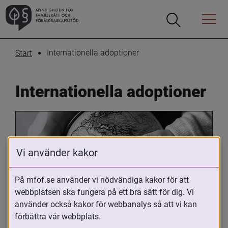
Öppna
Öppna
Menyn
sökrutan
Internationella adoptioner
Start
Internationella adoptioner
Vi använder kakor
På mfof.se använder vi nödvändiga kakor för att
webbplatsen ska fungera på ett bra sätt för dig. Vi
Oavsett om du är adopterad, 
använder också kakor för webbanalys så att vi kan
adoptivförälder eller arbetar med 
förbättra vår webbplats.
internationell adoption så kan du ha 