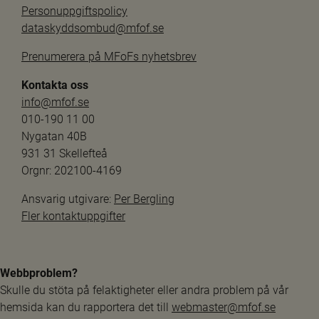
Personuppgiftspolicy
dataskyddsombud@mfof.se
Prenumerera på MFoFs nyhetsbrev
Kontakta oss
info@mfof.se
010-190 11 00
Nygatan 40B
931 31 Skellefteå
Orgnr: 202100-4169
Ansvarig utgivare: 
Per Bergling
Fler kontaktuppgifter
Webbproblem?
Skulle du stöta på felaktigheter eller andra problem på vår 
hemsida kan du rapportera det till 
webmaster@mfof.se