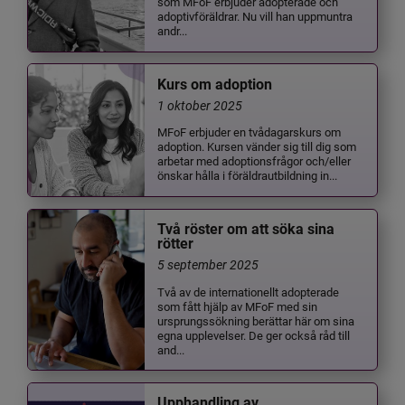
som MFoF erbjuder adopterade och
adoptivföräldrar. Nu vill han uppmuntra
andr...
Kurs om adoption
1 oktober 2025
MFoF erbjuder en tvådagarskurs om
adoption. Kursen vänder sig till dig som
arbetar med adoptionsfrågor och/eller
önskar hålla i föräldrautbildning in...
Två röster om att söka sina
rötter
5 september 2025
Två av de internationellt adopterade
som fått hjälp av MFoF med sin
ursprungssökning berättar här om sina
egna upplevelser. De ger också råd till
and...
Upphandling av