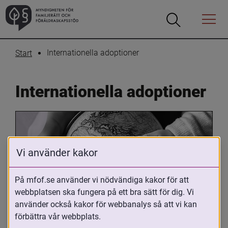
Öppna
Öppna
Menyn
sökrutan
Internationella adoptioner
Start
Internationella adoptioner
Vi använder kakor
På mfof.se använder vi nödvändiga kakor för att
webbplatsen ska fungera på ett bra sätt för dig. Vi
Oavsett om du är adopterad, 
använder också kakor för webbanalys så att vi kan
adoptivförälder eller arbetar med 
förbättra vår webbplats.
internationell adoption så kan du ha 