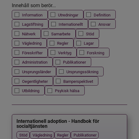
Innehåll som berör...
Information
Utredningar
Definition
Lagstiftning
Internationellt
Ansvar
Nätverk
Samarbete
Stöd
Vägledning
Regler
Lagar
Föreskrifter
Verktyg
Forskning
Administration
Publikationer
Ursprungsländer
Ursprungssökning
Oegentligheter
Barnperspektivet
Utbildning
Psykisk hälsa
Internationell adoption - Handbok för
socialtjänsten
Stöd
Vägledning
Regler
Publikationer