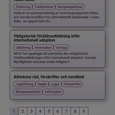
Forskning
Publikationer
Barnperspektivet
Detta är en sammanfattning av forskningsrapporten Hälsa
och sociala livsvillkor hos internationellt adopterade i vuxen
ålder , en rapport från CH...
Obligatorisk föräldrautbildning inför
internationell adoption
Utbildning
Information
Verktyg
MFoF har uppdraget att samordna den obligatoriska
föräldrautbildningen inför internationell adoption i Sverige.
Myndigheten ansvarar sedan tidigare f...
Allmänna råd, förskrifter och handbok
Lagstiftning
Regler
Lagar
Föreskrifter
Barnperspektivet
Information
1
2
3
4
5
6
7
8
9