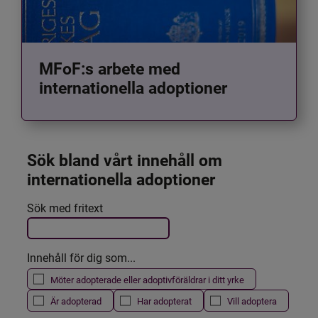
MFoF:s arbete med
internationella adoptioner
Sök bland vårt innehåll om 
internationella adoptioner
Det här formuläret postas automatiskt
Sök med fritext
Filtrera resultatet
Innehåll för dig som...
Möter adopterade eller adoptivföräldrar i ditt yrke
Är adopterad
Har adopterat
Vill adoptera