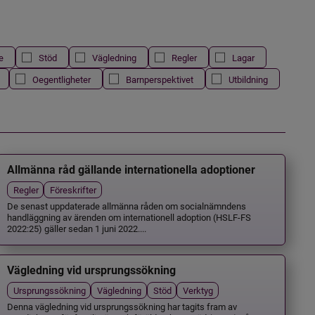
e
Stöd
Vägledning
Regler
Lagar
Oegentligheter
Barnperspektivet
Utbildning
Allmänna råd gällande internationella adoptioner
Regler
Föreskrifter
De senast uppdaterade allmänna råden om socialnämndens
handläggning av ärenden om internationell adoption (HSLF-FS
2022:25) gäller sedan 1 juni 2022....
Vägledning vid ursprungssökning
Ursprungssökning
Vägledning
Stöd
Verktyg
Denna vägledning vid ursprungssökning har tagits fram av