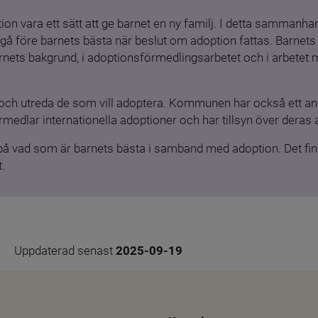
ion vara ett sätt att ge barnet en ny familj. I detta sammanhang
gå före barnets bästa när beslut om adoption fattas. Barnets b
barnets bakgrund, i adoptionsförmedlingsarbetet och i arbetet
och utreda de som vill adoptera. Kommunen har också ett ansv
medlar internationella adoptioner och har tillsyn över deras 
 på vad som är barnets bästa i samband med adoption. Det finn
.
Uppdaterad senast 
2025-09-19