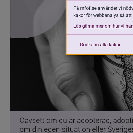
På mfof.se använder vi nödvä
kakor för webbanalys så att 
Läs gärna mer om hur vi han
Godkänn alla kakor
Oavsett om du är adopterad, adoptiv
om din egen situation eller Sverig