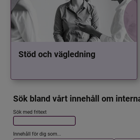
Stöd och vägledning
Sök bland vårt innehåll om intern
Det här formuläret postas automatiskt
Filtrera resultatet
Sök med fritext
Innehåll för dig som...