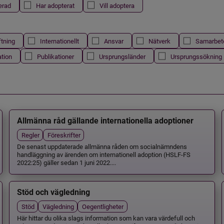
erad
Har adopterat
Vill adoptera
ftning
Internationellt
Ansvar
Nätverk
Samarbet
ation
Publikationer
Ursprungsländer
Ursprungssökning
Allmänna råd gällande internationella adoptioner
Regler
Föreskrifter
De senast uppdaterade allmänna råden om socialnämndens
handläggning av ärenden om internationell adoption (HSLF-FS
2022:25) gäller sedan 1 juni 2022....
Stöd och vägledning
Stöd
Vägledning
Oegentligheter
Här hittar du olika slags information som kan vara värdefull och