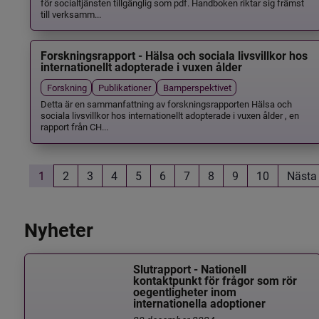
för socialtjänsten tillgänglig som pdf. Handboken riktar sig främst
till verksamm...
Forskningsrapport - Hälsa och sociala livsvillkor hos
internationellt adopterade i vuxen ålder
Forskning
Publikationer
Barnperspektivet
Detta är en sammanfattning av forskningsrapporten Hälsa och
sociala livsvillkor hos internationellt adopterade i vuxen ålder , en
rapport från CH...
1
2
3
4
5
6
7
8
9
10
Nästa
Nyheter
Slutrapport - Nationell
kontaktpunkt för frågor som rör
oegentligheter inom
internationella adoptioner