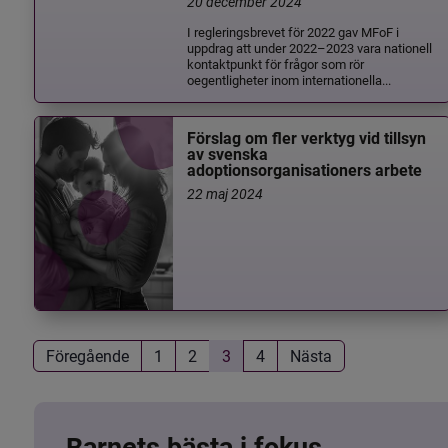
20 december 2024
I regleringsbrevet för 2022 gav MFoF i
uppdrag att under 2022–2023 vara nationell
kontaktpunkt för frågor som rör
oegentligheter inom internationella...
Förslag om fler verktyg vid tillsyn
av svenska
adoptionsorganisationers arbete
22 maj 2024
Föregående
1
2
3
4
Nästa
Barnets bästa i fokus