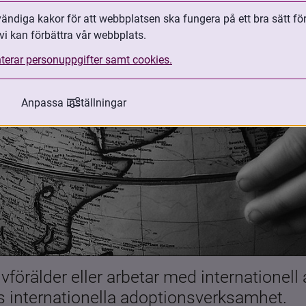
ndiga kakor för att webbplatsen ska fungera på ett bra sätt fö
vi kan förbättra vår webbplats.
terar personuppgifter samt cookies.
Anpassa inställningar
förälder eller arbetar med internationell
es internationella adoptionsverksamhet.