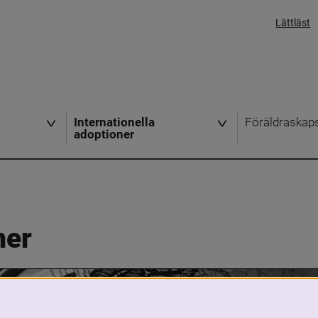
Lättläst
Internationella
Föräldraskap
adoptioner
ner