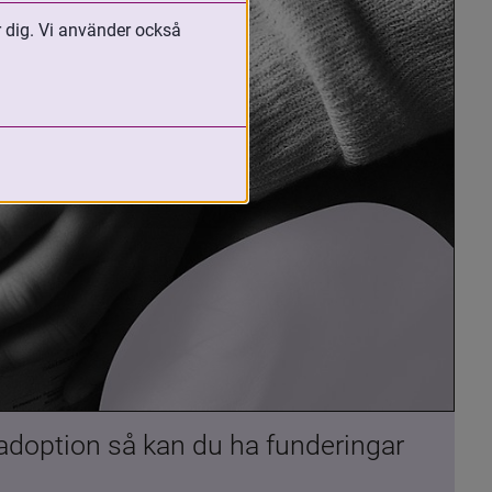
r dig. Vi använder också
 adoption så kan du ha funderingar 