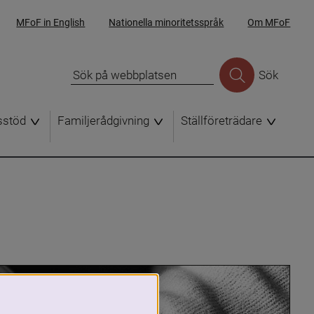
MFoF in English
Nationella minoritetsspråk
Om MFoF
Sök
sstöd
Familjerådgivning
Ställföreträdare