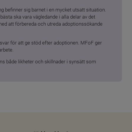
 befinner sig barnet i en mycket utsatt situation. 
ästa ska vara vägledande i alla delar av det 
 med att förbereda och utreda adoptionssökande 
ar för att ge stöd efter adoptionen. MFoF ger 
arbete.
s både likheter och skillnader i synsätt som 