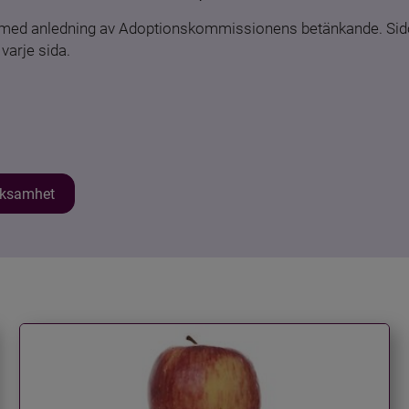
n med anledning av Adoptionskommissionens betänkande. Sido
varje sida.
erksamhet