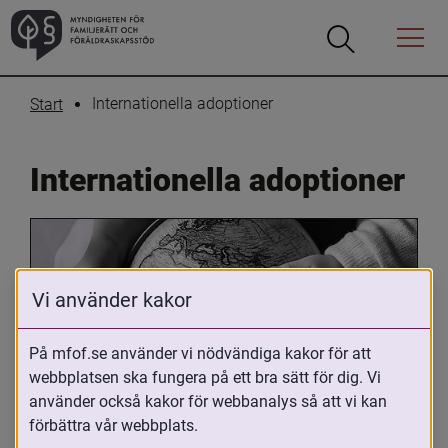
Öppna
Öppna
Menyn
sökrutan
Internationella adoptioner
Start
Internationella adoptioner
Vi använder kakor
På mfof.se använder vi nödvändiga kakor för att
webbplatsen ska fungera på ett bra sätt för dig. Vi
Oavsett om du är adopterad, 
använder också kakor för webbanalys så att vi kan
adoptivförälder eller arbetar med 
förbättra vår webbplats.
internationell adoption så kan du ha 