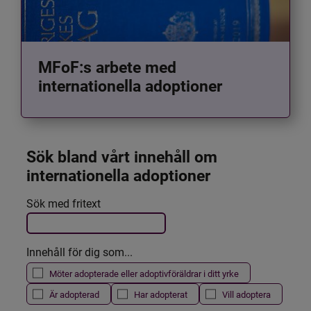
MFoF:s arbete med
internationella adoptioner
Sök bland vårt innehåll om 
internationella adoptioner
Det här formuläret postas automatiskt
Sök med fritext
Filtrera resultatet
Innehåll för dig som...
Möter adopterade eller adoptivföräldrar i ditt yrke
Är adopterad
Har adopterat
Vill adoptera