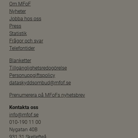
Om MFoF
Nyheter
Jobba hos oss
Press
Statistik
Frågor och svar
Telefontider
Blanketter
Tillgänglighetsredogörelse
Personuppgiftspolicy
dataskyddsombud@mfof.se
Prenumerera på MFoFs nyhetsbrev
Kontakta oss
info@mfof.se
010-190 11 00
Nygatan 40B
931 31 Skellefteå