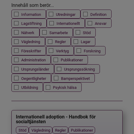
Innehåll som berör...
Information
Utredningar
Definition
Lagstiftning
Internationellt
Ansvar
Nätverk
Samarbete
Stöd
Vägledning
Regler
Lagar
Föreskrifter
Verktyg
Forskning
Administration
Publikationer
Ursprungsländer
Ursprungssökning
Oegentligheter
Barnperspektivet
Utbildning
Psykisk hälsa
Internationell adoption - Handbok för
socialtjänsten
Stöd
Vägledning
Regler
Publikationer