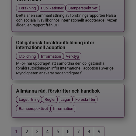
Forskning
Publikationer
Barnperspektivet
Detta är en sammanfattning av forskningsrapporten Hälsa
och sociala livsvillkor hos internationellt adopterade i vuxen
ålder , en rapport från CH...
Obligatorisk föräldrautbildning inför
internationell adoption
Utbildning
Information
Verktyg
MFoF har uppdraget att samordna den obligatoriska
föräldrautbildningen inför internationell adoption i Sverige.
Myndigheten ansvarar sedan tidigare f...
Allmänna råd, förskrifter och handbok
Lagstiftning
Regler
Lagar
Föreskrifter
Barnperspektivet
Information
1
2
3
4
5
6
7
8
9