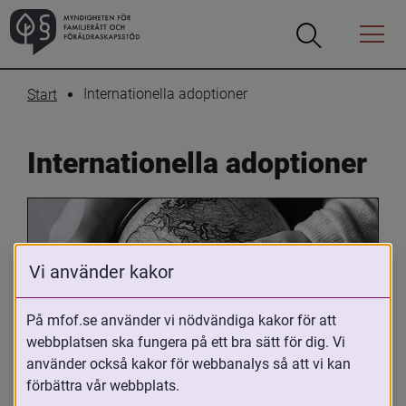
Öppna
Öppna
Menyn
sökrutan
Internationella adoptioner
Start
Internationella adoptioner
Vi använder kakor
På mfof.se använder vi nödvändiga kakor för att
webbplatsen ska fungera på ett bra sätt för dig. Vi
Oavsett om du är adopterad, 
använder också kakor för webbanalys så att vi kan
adoptivförälder eller arbetar med 
förbättra vår webbplats.
internationell adoption så kan du ha 