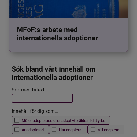
MFoF:s arbete med
internationella adoptioner
Sök bland vårt innehåll om 
internationella adoptioner
Det här formuläret postas automatiskt
Sök med fritext
Filtrera resultatet
Innehåll för dig som...
Möter adopterade eller adoptivföräldrar i ditt yrke
Är adopterad
Har adopterat
Vill adoptera