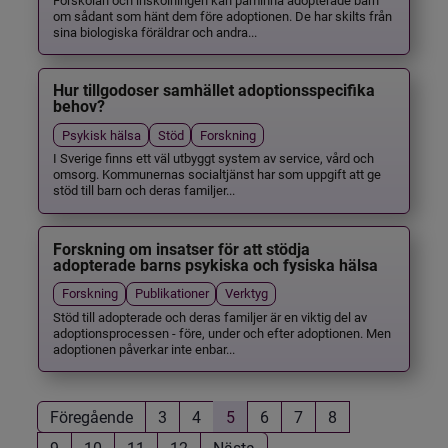
om sådant som hänt dem före adoptionen. De har skilts från
sina biologiska föräldrar och andra...
Hur tillgodoser samhället adoptionsspecifika
behov?
Psykisk hälsa
Stöd
Forskning
I Sverige finns ett väl utbyggt system av service, vård och
omsorg. Kommunernas socialtjänst har som uppgift att ge
stöd till barn och deras familjer...
Forskning om insatser för att stödja
adopterade barns psykiska och fysiska hälsa
Forskning
Publikationer
Verktyg
Stöd till adopterade och deras familjer är en viktig del av
adoptionsprocessen - före, under och efter adoptionen. Men
adoptionen påverkar inte enbar...
Föregående
3
4
5
6
7
8
9
10
11
12
Nästa