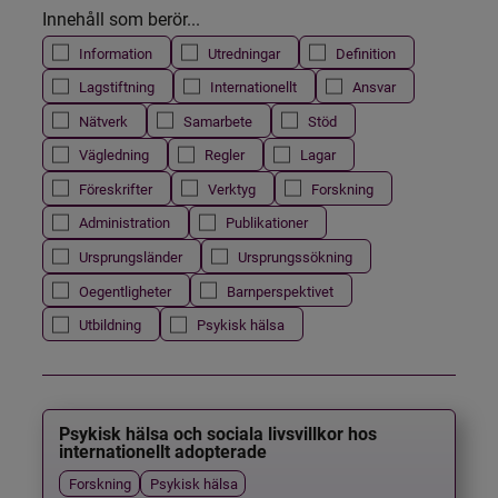
Innehåll som berör...
Information
Utredningar
Definition
Lagstiftning
Internationellt
Ansvar
Nätverk
Samarbete
Stöd
Vägledning
Regler
Lagar
Föreskrifter
Verktyg
Forskning
Administration
Publikationer
Ursprungsländer
Ursprungssökning
Oegentligheter
Barnperspektivet
Utbildning
Psykisk hälsa
Psykisk hälsa och sociala livsvillkor hos
internationellt adopterade
Forskning
Psykisk hälsa