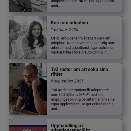
adoptivföräldrar. Nu vill han uppmuntra
andr...
Kurs om adoption
1 oktober 2025
MFoF erbjuder en tvådagarskurs om
adoption. Kursen vänder sig till dig som
arbetar med adoptionsfrågor och/eller
önskar hålla i föräldrautbildning in...
Två röster om att söka sina
rötter
5 september 2025
Två av de internationellt adopterade
som fått hjälp av MFoF med sin
ursprungssökning berättar här om sina
egna upplevelser. De ger också råd till
and...
Upphandling av
adoptionsspecifikt