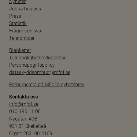
Nyheter
Jobba hos oss
Press
Statistik
Frågor och svar
Telefontider
Blanketter
Tillgänglighetsredogörelse
Personuppgiftspolicy
dataskyddsombud@mfof.se
Prenumerera på MFoFs nyhetsbrev
Kontakta oss
info@mfof.se
010-190 11 00
Nygatan 40B
931 31 Skellefteå
Orgnr: 202100-4169