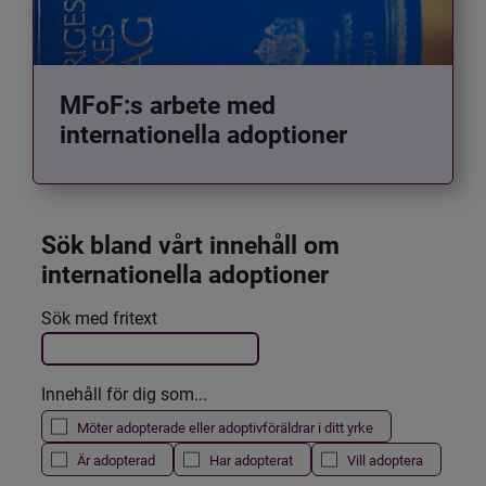
MFoF:s arbete med
internationella adoptioner
Sök bland vårt innehåll om 
internationella adoptioner
Det här formuläret postas automatiskt
Sök med fritext
Filtrera resultatet
Innehåll för dig som...
Möter adopterade eller adoptivföräldrar i ditt yrke
Är adopterad
Har adopterat
Vill adoptera