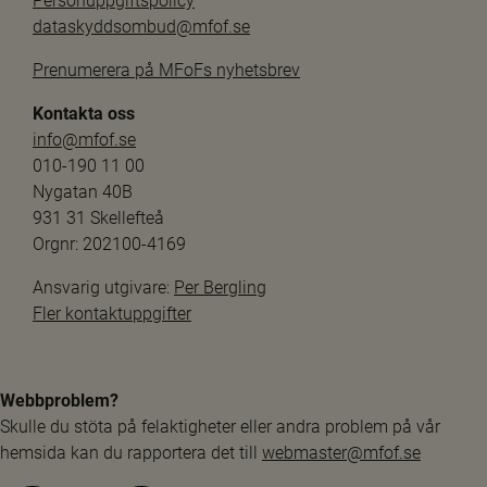
Personuppgiftspolicy
dataskyddsombud@mfof.se
Prenumerera på MFoFs nyhetsbrev
Kontakta oss
info@mfof.se
010-190 11 00
Nygatan 40B
931 31 Skellefteå
Orgnr: 202100-4169
Ansvarig utgivare: 
Per Bergling
Fler kontaktuppgifter
Webbproblem?
Skulle du stöta på felaktigheter eller andra problem på vår 
hemsida kan du rapportera det till 
webmaster@mfof.se