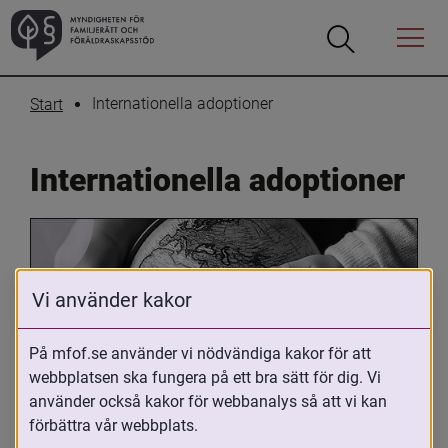
Öppna
Öppna
Menyn
sökrutan
Internationella adoptioner
Start
Internationella adoptioner
Vi använder kakor
På mfof.se använder vi nödvändiga kakor för att
webbplatsen ska fungera på ett bra sätt för dig. Vi
Oavsett om du är adopterad, 
använder också kakor för webbanalys så att vi kan
adoptivförälder eller arbetar med 
förbättra vår webbplats.
internationell adoption så kan du ha 