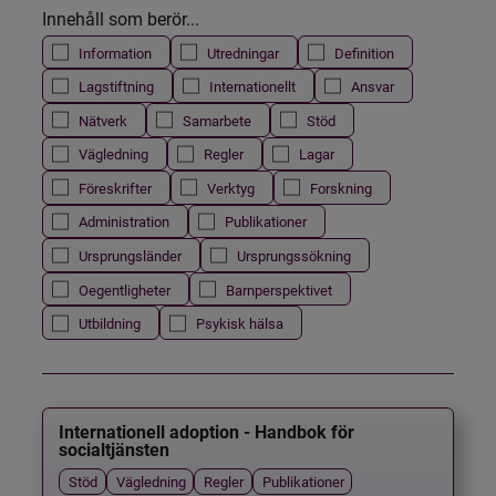
Innehåll som berör...
Information
Utredningar
Definition
Lagstiftning
Internationellt
Ansvar
Nätverk
Samarbete
Stöd
Vägledning
Regler
Lagar
Föreskrifter
Verktyg
Forskning
Administration
Publikationer
Ursprungsländer
Ursprungssökning
Oegentligheter
Barnperspektivet
Utbildning
Psykisk hälsa
Internationell adoption - Handbok för
socialtjänsten
Stöd
Vägledning
Regler
Publikationer