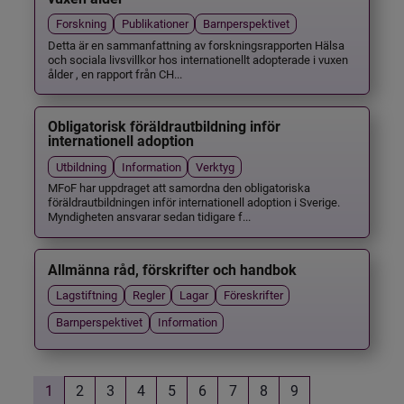
Forskning
Publikationer
Barnperspektivet
Detta är en sammanfattning av forskningsrapporten Hälsa
och sociala livsvillkor hos internationellt adopterade i vuxen
ålder , en rapport från CH...
Obligatorisk föräldrautbildning inför
internationell adoption
Utbildning
Information
Verktyg
MFoF har uppdraget att samordna den obligatoriska
föräldrautbildningen inför internationell adoption i Sverige.
Myndigheten ansvarar sedan tidigare f...
Allmänna råd, förskrifter och handbok
Lagstiftning
Regler
Lagar
Föreskrifter
Barnperspektivet
Information
1
2
3
4
5
6
7
8
9