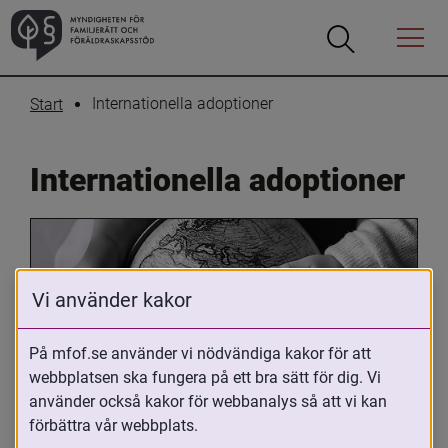
Öppna
Öppna
Menyn
sökrutan
Internationella adoptioner
Start
Internationella adoptioner
Vi använder kakor
På mfof.se använder vi nödvändiga kakor för att
webbplatsen ska fungera på ett bra sätt för dig. Vi
Oavsett om du är adopterad, 
använder också kakor för webbanalys så att vi kan
adoptivförälder eller arbetar med 
förbättra vår webbplats.
internationell adoption så kan du ha 