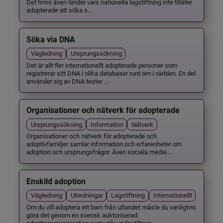
Det finns även länder vars nationella lagstiftning inte tillåter
adopterade att söka s...
Söka via DNA
Vägledning
Ursprungssökning
Det är allt fler internationellt adopterade personer som
registrerar sitt DNA i olika databaser runt om i världen. En del
använder sig av DNA tester ...
Organisationer och nätverk för adopterade
Ursprungssökning
Information
Nätverk
Organisationer och nätverk för adopterade och
adoptivfamiljer samlar information och erfarenheter om
adoption och ursprungsfrågor. Även sociala medie...
Enskild adoption
Vägledning
Utredningar
Lagstiftning
Internationellt
Om du vill adoptera ett barn från utlandet måste du vanligtvis
göra det genom en svensk auktoriserad
adoptionsorganisation som står under tillsyn ...