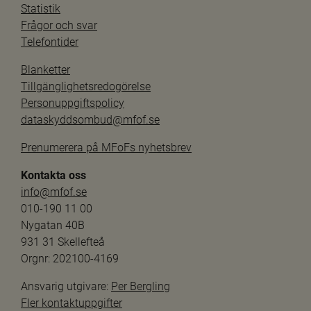
Statistik
Frågor och svar
Telefontider
Blanketter
Tillgänglighetsredogörelse
Personuppgiftspolicy
dataskyddsombud@mfof.se
Prenumerera på MFoFs nyhetsbrev
Kontakta oss
info@mfof.se
010-190 11 00
Nygatan 40B
931 31 Skellefteå
Orgnr: 202100-4169
Ansvarig utgivare: 
Per Bergling
Fler kontaktuppgifter