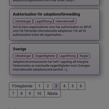
Auktorisation för adoptionsförmedling
Utredningar
Lagstiftning
Internationellt
Det är bara organisationer som har auktorisation av MFoF
som får förmedla internationella adoptioner. För att få
auktorisation krävs att organisation...
Sverige
Utredningar
Oegentligheter
Lagstiftning
Regler
Adoptionskommissionen har haft i uppdrag att klargöra
förekomsten av eventuella oegentligheter inom Sveriges
internationella adoptionsverksamhet. I j...
Föregående
1
2
3
4
5
6
7
8
9
10
Nästa