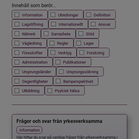
Innehåll som berör...
Information
Utredningar
Definition
Lagstiftning
Internationellt
Ansvar
Nätverk
Samarbete
Stöd
Vägledning
Regler
Lagar
Föreskrifter
Verktyg
Forskning
Administration
Publikationer
Ursprungsländer
Ursprungssökning
Oegentligheter
Barnperspektivet
Utbildning
Psykisk hälsa
Frågor och svar från yrkesverksamma
Information
Här hittar du svar på vanliga frågor från yrkesverksamma i