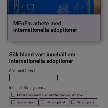
MFoF:s arbete med
internationella adoptioner
Sök bland vårt innehåll om 
internationella adoptioner
Det här formuläret postas automatiskt
Sök med fritext
Filtrera resultatet
Innehåll för dig som...
Möter adopterade eller adoptivföräldrar i ditt yrke
Är adopterad
Har adopterat
Vill adoptera