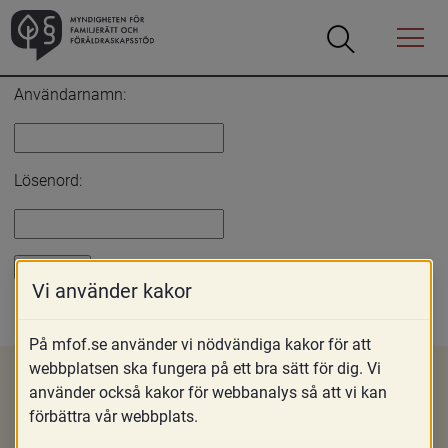
Öppna
Öppna
Menyn
sökrutan
Inloggning
Användarnamn:
Lösenord:
Vi använder kakor
Glömt lösenord?
På mfof.se använder vi nödvändiga kakor för att
webbplatsen ska fungera på ett bra sätt för dig. Vi
använder också kakor för webbanalys så att vi kan
förbättra vår webbplats.
Om MFoF
Nyheter