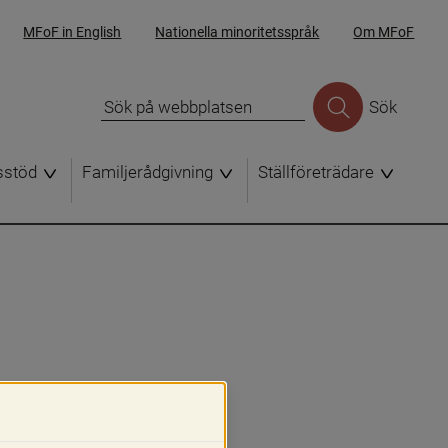
MFoF in English
Nationella minoritetsspråk
Om MFoF
Sök
sstöd
Familjerådgivning
Ställföreträdare