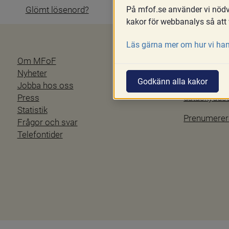
På mfof.se använder vi nödvä
Glömt lösenord?
kakor för webbanalys så att 
Läs gärna mer om hur vi han
Om MFoF
Blanketter
Nyheter
Tillgänglig
Godkänn alla kakor
Jobba hos oss
Personuppgi
Press
dataskydd
Statistik
Prenumerer
Frågor och svar
Telefontider