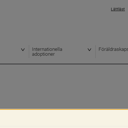
Lättläst
Internationella
Föräldraskap
adoptioner