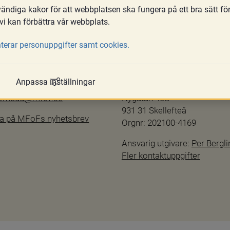
ndiga kakor för att webbplatsen ska fungera på ett bra sätt fö
vi kan förbättra vår webbplats.
terar personuppgifter samt cookies.
Kontakta oss
hetsredogörelse
info@mfof.se
Anpassa inställningar
ftspolicy
010-190 11 00
sombud@mfof.se
Nygatan 40B
931 31 Skellefteå
a på MFoFs nyhetsbrev
Orgnr: 202100-4169
Ansvarig utgivare: 
Per Bergli
Fler kontaktuppgifter