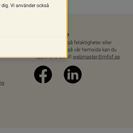
r dig. Vi använder också
Webbproblem?
Skulle du stöta på felaktigheter eller 
andra problem på vår hemsida kan du 
rapportera det till 
webmaster@mfof.se
ng