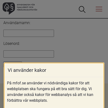
Öppna
Öppna
Menyn
sökrutan
Inloggning
Användarnamn:
Lösenord:
Vi använder kakor
Glömt lösenord?
På mfof.se använder vi nödvändiga kakor för att
webbplatsen ska fungera på ett bra sätt för dig. Vi
använder också kakor för webbanalys så att vi kan
förbättra vår webbplats.
Om MFoF
Nyheter