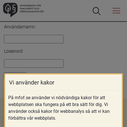
Öppna
Öppna
Menyn
sökrutan
Inloggning
Användarnamn:
Lösenord:
Vi använder kakor
Glömt lösenord?
På mfof.se använder vi nödvändiga kakor för att
webbplatsen ska fungera på ett bra sätt för dig. Vi
använder också kakor för webbanalys så att vi kan
förbättra vår webbplats.
Om MFoF
Nyheter