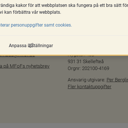
ndiga kakor för att webbplatsen ska fungera på ett bra sätt fö
vi kan förbättra vår webbplats.
terar personuppgifter samt cookies.
Kontakta oss
hetsredogörelse
info@mfof.se
Anpassa inställningar
ftspolicy
010-190 11 00
sombud@mfof.se
Nygatan 40B
931 31 Skellefteå
a på MFoFs nyhetsbrev
Orgnr: 202100-4169
Ansvarig utgivare: 
Per Bergli
Fler kontaktuppgifter