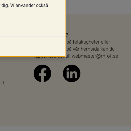
r dig. Vi använder också
Webbproblem?
Skulle du stöta på felaktigheter eller 
andra problem på vår hemsida kan du 
rapportera det till 
webmaster@mfof.se
ng