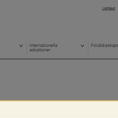
Lättläst
Internationella
Föräldraskap
adoptioner