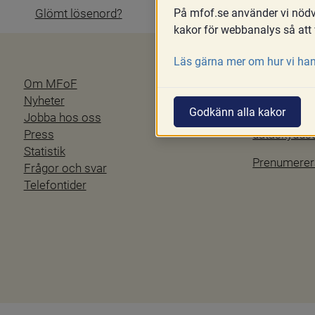
På mfof.se använder vi nödvä
Glömt lösenord?
kakor för webbanalys så att 
Läs gärna mer om hur vi han
Om MFoF
Blanketter
Nyheter
Tillgänglig
Godkänn alla kakor
Jobba hos oss
Personuppgi
Press
dataskydd
Statistik
Prenumerer
Frågor och svar
Telefontider