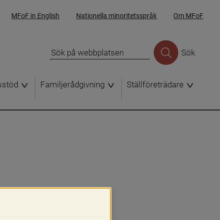
MFoF in English
Nationella minoritetsspråk
Om MFoF
Sök
sstöd
Familjerådgivning
Ställföreträdare